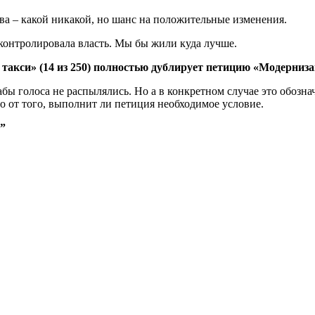
ава – какой никакой, но шанс на положительные изменения.
 контролировала власть. Мы бы жили куда лучше.
си» (14 из 250) полностью дублирует петицию «Модернизаци
абы голоса не распылялись. Но а в конкретном случае это обоз
 от того, выполнит ли петиция необходимое условие.
”