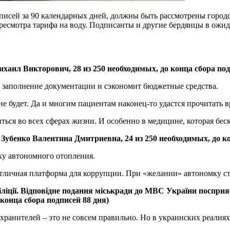
писей за 90 календарных дней, должны быть рассмотрены город
есмотра тарифа на воду. Подписанты и другие бердянцы в ожид
аил Викторович, 28 из 250 необходимых, до конца сбора под
 заполнение документации и сэкономит бюджетные средства.
не будет. Да и многим пациентам наконец-то удастся прочитать в
ться во всех сферах жизни. И особенно в медицине, которая бес
убенко Валентина Дмитриевна, 24 из 250 необходимых, до ко
ку автономного отопления.
отличная платформа для коррупции. При «желании» автономку ст
ліції. Відповідне подання міськради до МВС України посприяє 
конца сбора подписей 88 дня)
анителей – это не совсем правильно. Но в украинских реалиях –