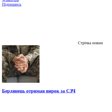
Підпишись
Стрічка новин
Бердянець отримав вирок за СЗЧ