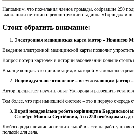
Напомним, что пожелания членов громады, собравшие 250 под
выполнили петиции о реконструкции стадиона «Торпедо» и пер
Стоит обратить внимание:
Электронная медицинская карта (автор – Иванисов Мих
Введение электронной медицинской карты позволит упростить
Вопрос потери карточек и истории заболеваний больше стоять 
В конце концов: это цивилизация, к которой мы должны стреми
Индивидуальное отопление – всем желающим (автор – З
Автор предлагает изучить опыт Ужгорода и разрешить установ
Тем более, что при нынешней системе – это в первую очередь 
Вкрай незадовільна робота керівництва Бердянської мі
Стовбун Микола Сергійович, 5 из 250 необходимых, до 
Любого рода влияние исполнительной власти на работу правоохр
пользой для дела.