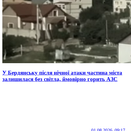
У Бердянську після нічної атаки частина міста
залишилася без світла, ймовірно горить АЗС
01.08.2026, 09:17