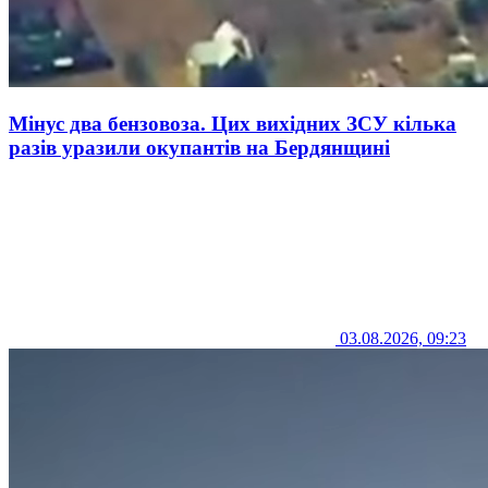
Мінус два бензовоза. Цих вихідних ЗСУ кілька
разів уразили окупантів на Бердянщині
03.08.2026, 09:23