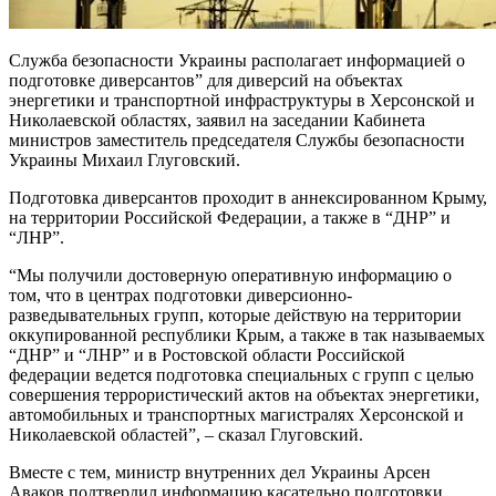
Служба безопасности Украины располагает информацией о
подготовке диверсантов” для диверсий на объектах
энергетики и транспортной инфраструктуры в Херсонской и
Николаевской областях, заявил на заседании Кабинета
министров заместитель председателя Службы безопасности
Украины Михаил Глуговский.
Подготовка диверсантов проходит в аннексированном Крыму,
на территории Российской Федерации, а также в “ДНР” и
“ЛНР”.
“Мы получили достоверную оперативную информацию о
том, что в центрах подготовки диверсионно-
разведывательных групп, которые действую на территории
оккупированной республики Крым, а также в так называемых
“ДНР” и “ЛНР” и в Ростовской области Российской
федерации ведется подготовка специальных с групп с целью
совершения террористический актов на объектах энергетики,
автомобильных и транспортных магистралях Херсонской и
Николаевской областей”, – сказал Глуговский.
Вместе с тем, министр внутренних дел Украины Арсен
Аваков подтвердил информацию касательно подготовки