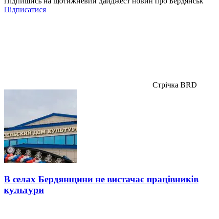
Підпишись на щотижневий дайджест новин про Бердянськ
Підписатися
Стрічка BRD
В селах Бердянщини не вистачає працівників
культури