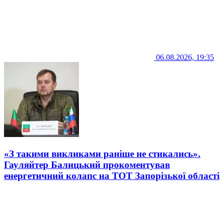
06.08.2026, 19:35
«З такими викликами раніше не стикались».
Гауляйтер Балицький прокоментував
енергетичний колапс на ТОТ Запорізької області