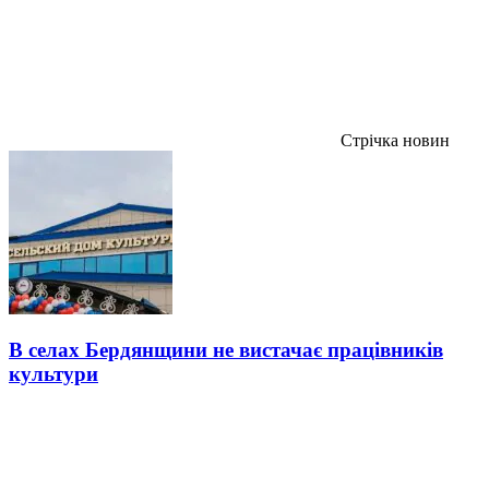
Стрічка новин
В селах Бердянщини не вистачає працівників
культури