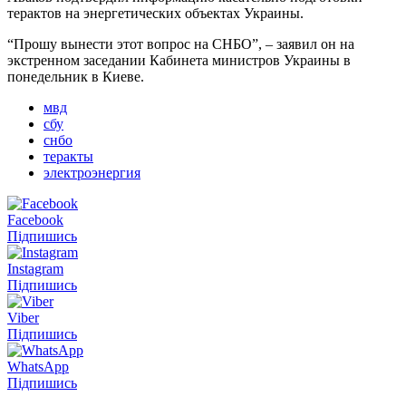
терактов на энергетических объектах Украины.
“Прошу вынести этот вопрос на СНБО”, – заявил он на
экстренном заседании Кабинета министров Украины в
понедельник в Киеве.
мвд
сбу
снбо
теракты
электроэнергия
Facebook
Підпишись
Instagram
Підпишись
Viber
Підпишись
WhatsApp
Підпишись