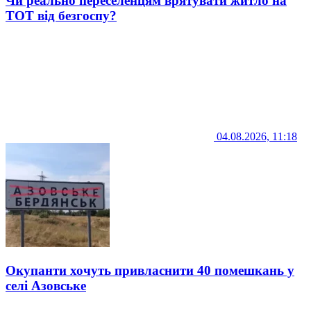
Чи реально переселенцям врятувати житло на
ТОТ від безгоспу?
04.08.2026, 11:18
Окупанти хочуть привласнити 40 помешкань у
селі Азовське