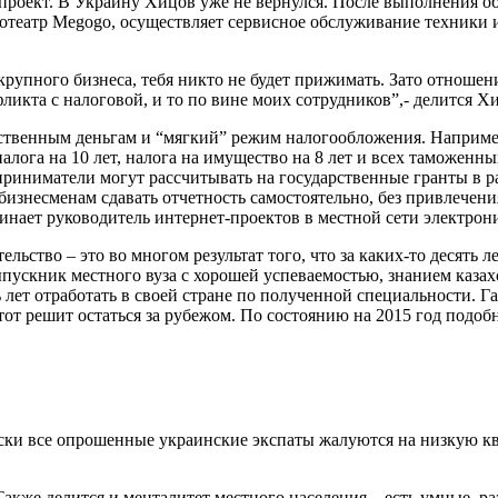
проект. В Украину Хицов уже не вернулся. После выполнения обяз
отеатр Megogo, осуществляет сервисное обслуживание техники и
крупного бизнеса, тебя никто не будет прижимать. Зато отноше
нфликта с налоговой, и то по вине моих сотрудников”,- делится
рственным деньгам и “мягкий” режим налогообложения. Наприме
алога на 10 лет, налога на имущество на 8 лет и всех таможенн
приниматели могут рассчитывать на государственные гранты в р
бизнесменам сдавать отчетность самостоятельно, без привлечения
оминает руководитель интернет-проектов в местной сети электр
ьство – это во многом результат того, что за каких-то десять 
ыпускник местного вуза с хорошей успеваемостью, знанием каза
ь лет отработать в своей стране по полученной специальности. Г
 тот решит остаться за рубежом. По состоянию на 2015 год подо
чески все опрошенные украинские экспаты жалуются на низкую к
Также делится и менталитет местного населения – есть умные, р