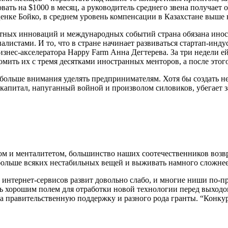
ть на $1000 в месяц, а руководитель среднего звена получает 
ценке Бойко, в среднем уровень компенсации в Казахстане выше 
естных инноваций и международных событий страна обязана ино
стами. И то, что в стране начинает развиваться стартап-индус
знес-акселератора Happy Farm Анна Дегтерева. За три недели ей
комить их с тремя десятками иностранных менторов, а после это
о больше внимания уделять предпринимателям. Хотя бы создать н
капитал, напуганный войной и произволом силовиков, убегает з
м и менталитетом, большинство наших соотечественников возвра
о больше всяких нестабильных вещей и выживать намного сложне
 интернет-сервисов развит довольно слабо, и многие ниши по-п
тать хорошим полем для отработки новой технологии перед выхо
 правительственную поддержку и разного рода гранты. “Конкуре