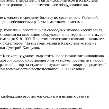
ательств перед Belline он занялся бизнесом в Казахстане:
 электроники, поставляет тяжелое оборудование для
ние к малому и среднему бизнесу по сравнению с Украиной
 Хицов особенностями работы с местными властями.
р, компании, работающие в свободных экономических зонах,
ых пошлин на ввоз-вывоз оборудования на территорию этих зон.
азмере до $181 000. При этом регистрация компании занимает
 бухгалтеров. “За все годы жизни в Казахстане ко мне не
оники Дмитрий Хамчуков.
лет Казахстану удалось вырастить новое поколение чиновников.
хского и одного иностранного языка может поступить в любой
арантией возврата студентов служит залог – квартира родителей
бной возможностью воспользовалось 11 000 человек.
валификацию работников среднего и низшего звена и
азвитые люди, а есть совершенно необразованные”, –