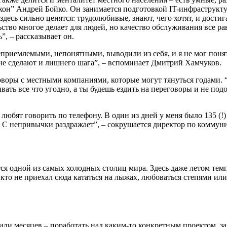
хон” Андрей Бойко. Он занимается подготовкой IT-инфраструкт
здесь сильно ценятся: трудолюбивые, знают, чего хотят, и дост
ьство многое делает для людей, но качество обслуживания все р
”, – рассказывает он.
приемлемыми, непонятными, выводили из себя, и я не мог понят
а не сделают и лишнего шага”, – вспоминает Дмитрий Хамчуков.
воры с местными компаниями, которые могут тянуться годами. “
ывать все что угодно, а ты будешь ездить на переговоры и не подо
любят говорить по телефону. В один из дней у меня было 135 (!)
а. С непривычки раздражает”, – сокрушается директор по комму
тся одной из самых холодных столиц мира. Здесь даже летом тем
кто не приехал сюда кататься на лыжах, любоваться степями ил
ли месяцев – поработать над каким-то конкретным проектом, зар