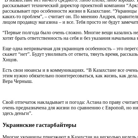
рассказывает технический директор проектной компании “Арк
рассказывает про особенности жизни в Казахстане. “Украинцы 
каких-то проблем”, – считает он. По мнению Андрея, правител
лицом продавцу магазина – и все. Тебя просто не будут замечать
“Первые полгода было очень сложно. Многие вещи казались не
хотят брать ответственность на себя и без указания начальник
Еще одна непривычная для украинцев особенность – это перего
скажет “нет”. Будут увиливать от ответа, тянуть время, рассказ
Хицов.
Есть свои нюансы и в коммуникациях. “В Казахстане все очень 
этим нужно обязательно поинтересоваться, как жизнь, как дел
Вера Черныш.
Свой отпечаток накладывает и погода: Астана по праву считае
очень предназначена для жизни по сравнению с Европой, но ни
здесь деньги”.
Украинские гастарбайтеры
Многие украинцы приезжают в Казахстан на несколько недель и