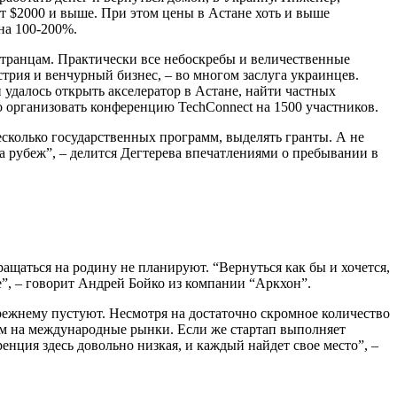
от $2000 и выше. При этом цены в Астане хоть и выше
на 100-200%.
странцам. Практически все небоскребы и величественные
трия и венчурный бизнес, – во многом заслуга украинцев.
 удалось открыть акселератор в Астане, найти частных
го организовать конференцию TechConnect на 1500 участников.
есколько государственных программ, выделять гранты. А не
а рубеж”, – делится Дегтерева впечатлениями о пребывании в
щаться на родину не планируют. “Вернуться как бы и хочется,
е”, – говорит Андрей Бойко из компании “Аркхон”.
режнему пустуют. Несмотря на достаточно скромное количество
дом на международные рынки. Если же стартап выполняет
нция здесь довольно низкая, и каждый найдет свое место”, –