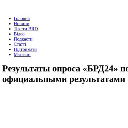
Головна
Новини
Тексти BRD
Відео
Подкасти
Статті
Підтримати
Магазин
Результаты опроса «БРД24» п
официальными результатами