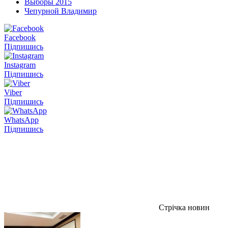
Выборы 2015
Чепурной Владимир
Facebook
Підпишись
Instagram
Підпишись
Viber
Підпишись
WhatsApp
Підпишись
Стрічка новин