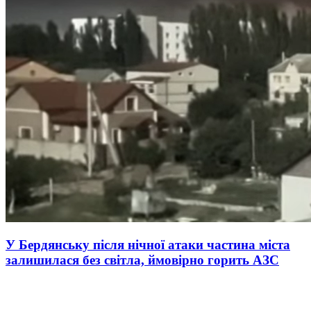
У Бердянську після нічної атаки частина міста
залишилася без світла, ймовірно горить АЗС