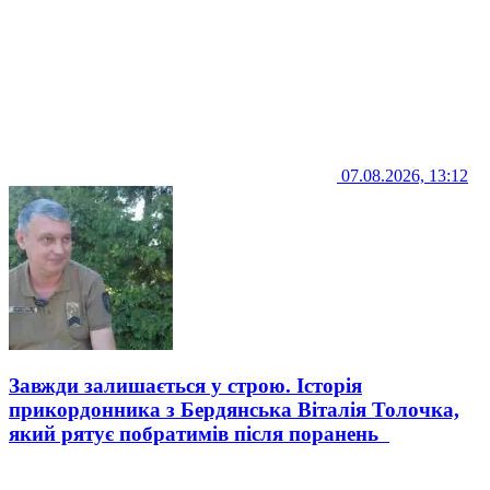
07.08.2026, 13:12
Завжди залишається у строю. Історія
прикордонника з Бердянська Віталія Толочка,
який рятує побратимів після поранень