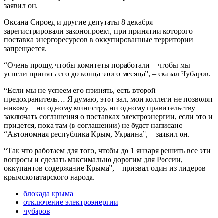
заявил он.
Оксана Сироед и другие депутаты 8 декабря
зарегистрировали законопроект, при принятии которого
поставка энергоресурсов в оккупированные территории
запрещается.
“Очень прошу, чтобы комитеты поработали – чтобы мы
успели принять его до конца этого месяца”, – сказал Чубаров.
“Если мы не успеем его принять, есть второй
предохранитель… Я думаю, этот зал, мои коллеги не позволят
никому – ни одному министру, ни одному правительству –
заключать соглашения о поставках электроэнергии, если это и
придется, пока там (в соглашении) не будет написано
“Автономная республика Крым, Украина”, – заявил он.
“Так что работаем для того, чтобы до 1 января решить все эти
вопросы и сделать максимально дорогим для России,
оккупантов содержание Крыма”, – призвал один из лидеров
крымскотатарского народа.
блокада крыма
отключение электроэнергии
чубаров