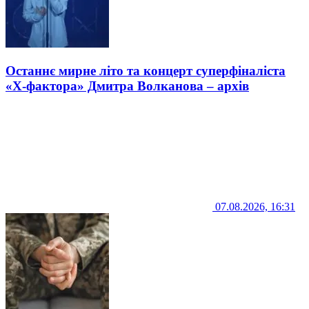
Останнє мирне літо та концерт суперфіналіста
«Х-фактора» Дмитра Волканова – архів
07.08.2026, 16:31