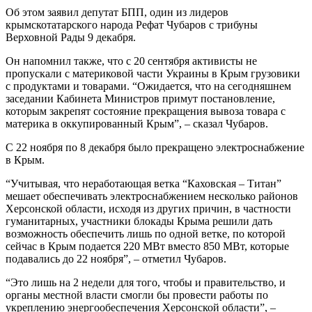
Об этом заявил депутат БПП, один из лидеров
крымскотатарского народа Рефат Чубаров с трибуны
Верховной Рады 9 декабря.
Он напомнил также, что с 20 сентября активисты не
пропускали с материковой части Украины в Крым грузовики
с продуктами и товарами. “Ожидается, что на сегодняшнем
заседании Кабинета Министров примут постановление,
которым закрепят состояние прекращения вывоза товара с
материка в оккупированный Крым”, – сказал Чубаров.
С 22 ноября по 8 декабря было прекращено электроснабжение
в Крым.
“Учитывая, что неработающая ветка “Каховская – Титан”
мешает обеспечивать электроснабжением несколько районов
Херсонской области, исходя из других причин, в частности
гуманитарных, участники блокады Крыма решили дать
возможность обеспечить лишь по одной ветке, по которой
сейчас в Крым подается 220 МВт вместо 850 МВт, которые
подавались до 22 ноября”, – отметил Чубаров.
“Это лишь на 2 недели для того, чтобы и правительство, и
органы местной власти смогли бы провести работы по
укреплению энергообеспечения Херсонской области”, –