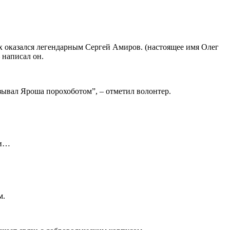
х оказался легендарным Сергей Амиров. (настоящее имя Олег
 написал он.
зывал Яроша порохоботом”, – отметил волонтер.
ти…
м.