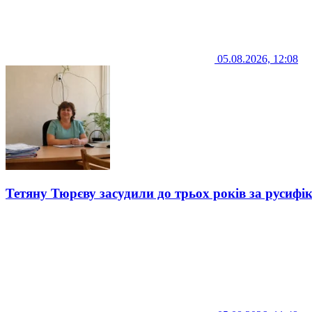
05.08.2026, 12:08
Тетяну Тюрєву засудили до трьох років за русифі