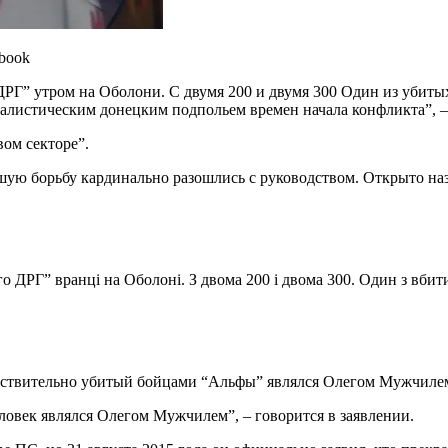
book
ДРГ” утром на Оболони. С двумя 200 и двумя 300 Один из убиты
налистическим донецким подпольем времен начала конфликта”, –
ом секторе”.
йшую борьбу кардинально разошлись с руководством. Открыто на
ого ДРГ” вранці на Оболоні. З двома 200 і двома 300. Один з вби
ействительно убитый бойцами “Альфы” являлся Олегом Мужчиле
овек являлся Олегом Мужчилем”, – говорится в заявлении.