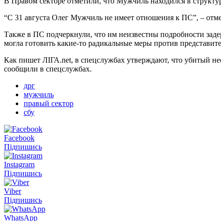
В Правом секторе отметили, что Мужчиль находился в структур
“С 31 августа Олег Мужчиль не имеет отношения к ПС”, – отме
Также в ПС подчеркнули, что им неизвестны подробности зад
могла готовить какие-то радикальные меры против представите
Как пишет ЛІГА.net, в спецслужбах утверждают, что убитый 
сообщили в спецслужбах.
дрг
мужчиль
правый сектор
сбу
Facebook
Підпишись
Instagram
Підпишись
Viber
Підпишись
WhatsApp