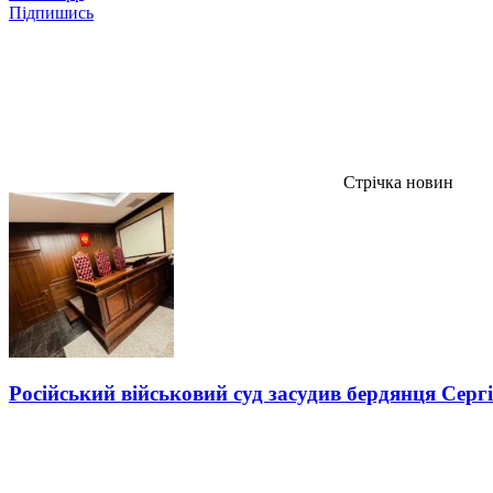
Підпишись
Стрічка новин
Російський військовий суд засудив бердянця Серг