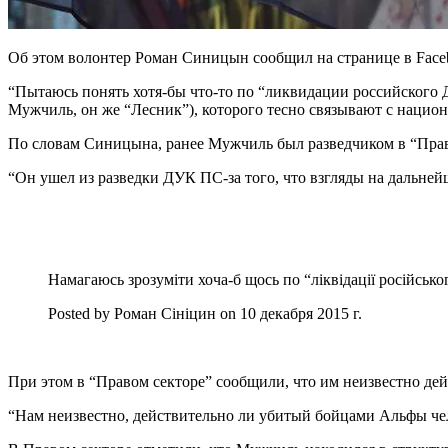
Об этом волонтер Роман Синицын сообщил на странице в Face
“Пытаюсь понять хотя-бы что-то по “ликвидации российского 
Мужчиль, он же “Лесник”), которого тесно связывают с нацио
По словам Синицына, ранее Мужчиль был разведчиком в “Прав
“Он ушел из разведки ДУК ПС-за того, что взгляды на дальне
Намагаюсь зрозуміти хоча-б щось по “ліквідації російськ
Posted by Роман Сініцин on 10 декабря 2015 г.
При этом в “Правом секторе” сообщили, что им неизвестно д
“Нам неизвестно, действительно ли убитый бойцами Альфы чел