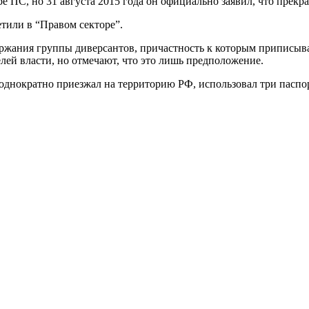
е ПС, но 31 августа 2015 года он официально заявил, что прекр
тили в “Правом секторе”.
ержания группы диверсантов, причастность к которым приписыв
лей власти, но отмечают, что это лишь предположение.
неоднократно приезжал на территорию РФ, использовал три пас