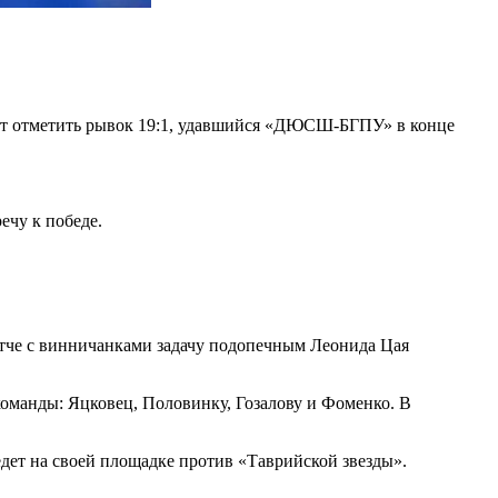
оит отметить рывок 19:1, удавшийся «ДЮСШ-БГПУ» в конце
ечу к победе.
атче с винничанками задачу подопечным Леонида Цая
команды: Яцковец, Половинку, Гозалову и Фоменко. В
дет на своей площадке против «Таврийской звезды».