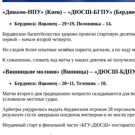
«Динамо-НПУ» (Киев) – «ДЮСШ-БГПУ» (Бердянск) –
Бердянск: Яцковец – 29+19, Половинка – 14.
Бердянские баскетболистки здорово провели стартовую десяти
первой – начале второй четверти.
Но следом более опытные хозяйки паркета догнали, а по ходу м
К сожалению, сломать ход матча у наших девочек не получилос
«Винницкие молнии» (Винница) – «ДЮСШ-БДПУ»
Бердянск: Яцковец – 20+11, Телешик – 10.
Матчи второго дня традиционно непросто складываются для б
усложнили местные судьи.
Арбитры умудрились выдать бердянским игрокам 28 персональн
результате гости завершали поединок вчетвером и не могли пре
Неудачный старт в финальной части «БГУ-ДЮСШ» постарается 