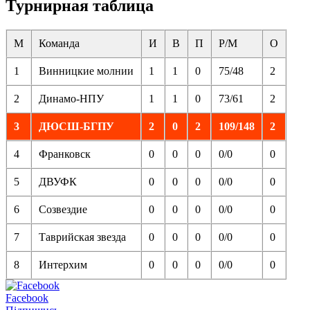
Турнирная таблица
М
Команда
И
В
П
Р/М
О
1
Винницкие молнии
1
1
0
75/48
2
2
Динамо-НПУ
1
1
0
73/61
2
3
ДЮСШ-БГПУ
2
0
2
109/148
2
4
Франковск
0
0
0
0/0
0
5
ДВУФК
0
0
0
0/0
0
6
Созвездие
0
0
0
0/0
0
7
Таврийская звезда
0
0
0
0/0
0
8
Интерхим
0
0
0
0/0
0
Facebook