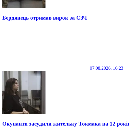
Бердянець отримав вирок за СЗЧ
07.08.2026, 16:23
Окупанти засудили жительку Токмака на 12 рокі