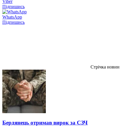
Viber
Підпишись
WhatsApp
Підпишись
Стрічка новин
Бердянець отримав вирок за СЗЧ