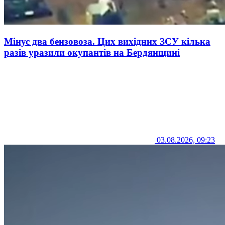
Мінус два бензовоза. Цих вихідних ЗСУ кілька
разів уразили окупантів на Бердянщині
03.08.2026, 09:23