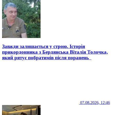
Завжди залишається у строю. Історія
прикордонника з Бердянська Віталія Толочка,
який рятує побратимів після поранень
07.08.2026, 12:46