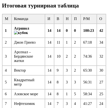
Итоговая турнирная таблица
М
Команда
И
В
Н
П
Р/М
О
Агринол
1
14
14
0
0
100:23
42
2
Джон Гриевз
14
11
1
2
67:18
34
Арсенал –
3
Бердянские
14
10
2
2
74:36
32
жатки
4
Вектор
14
9
3
2
65:30
30
Квадратный
5
14
8
3
3
56:31
27
метр
6
Азовское море
14
8
1
5
58:34
25
7
Нефтехимик
14
7
3
4
41:27
24