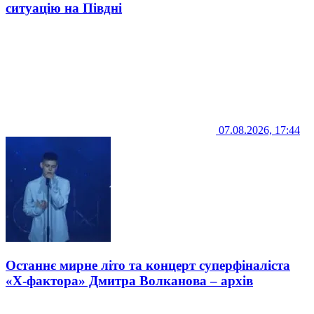
ситуацію на Півдні
07.08.2026, 17:44
Останнє мирне літо та концерт суперфіналіста
«Х-фактора» Дмитра Волканова – архів