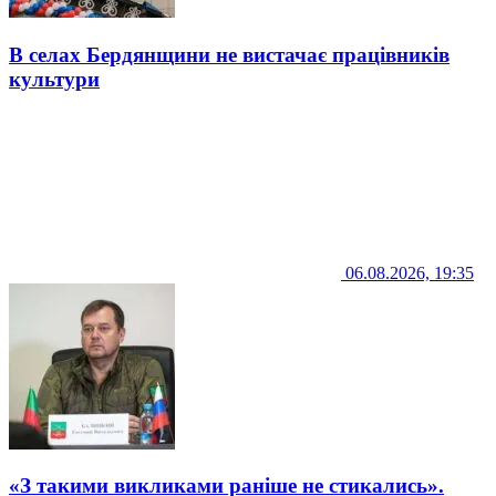
В селах Бердянщини не вистачає працівників
культури
06.08.2026, 19:35
«З такими викликами раніше не стикались».