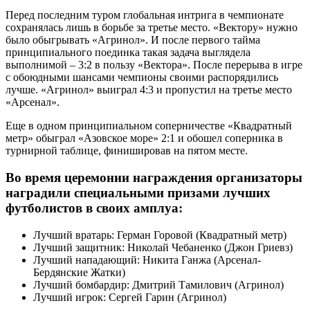
Перед последним туром глобальная интрига в чемпионате
сохранялась лишь в борьбе за третье место. «Вектору» нужно
было обыгрывать «Агринол». И после первого тайма
принципиального поединка такая задача выглядела
выполнимой – 3:2 в пользу «Вектора». После перерыва в игре
с обоюдными шансами чемпионы своими распорядились
лучше. «Агринол» выиграл 4:3 и пропустил на третье место
«Арсенал».
Еще в одном принципиальном соперничестве «Квадратный
метр» обыграл «Азовское море» 2:1 и обошел соперника в
турнирной таблице, финишировав на пятом месте.
Во время церемонии награждения организаторы
наградили специальными призами лучших
футболистов в своих амплуа:
Лучший вратарь: Герман Горовой (Квадратный метр)
Лучший защитник: Николай Чебаненко (Джон Гриевз)
Лучший нападающий: Никита Ганжа (Арсенал-
Бердянские Жатки)
Лучший бомбардир: Дмитрий Тамилович (Агринол)
Лучший игрок: Сергей Гарин (Агринол)