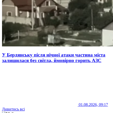
У Бердянську після нічної атаки частина міста
залишилася без світла, ймовірно горить АЗС
01.08.2026, 09:17
Дивитись всі