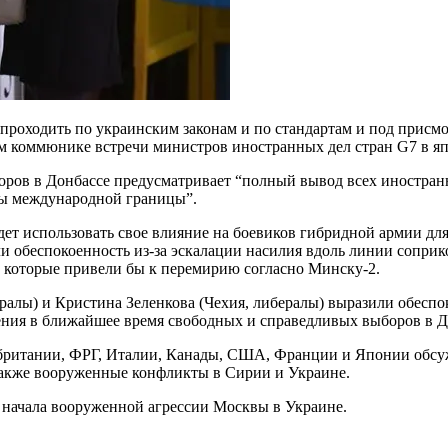
роходить по украинским законам и по стандартам и под присм
ом коммюнике встречи министров иностранных дел стран G7 в япо
ыборов в Донбассе предусматривает “полный вывод всех иностр
ны международной границы”.
дет использовать свое влияние на боевиков гибридной армии дл
и обеспокоенность из-за эскалации насилия вдоль линии сопри
, которые привели бы к перемирию согласно Минску-2.
алы) и Кристина Зеленкова (Чехия, либералы) выразили обеспо
ения в ближайшее время свободных и справедливых выборов в Д
обритании, ФРГ, Италии, Канады, США, Франции и Японии обсу
 также вооруженные конфликты в Сирии и Украине.
начала вооруженной агрессии Москвы в Украине.