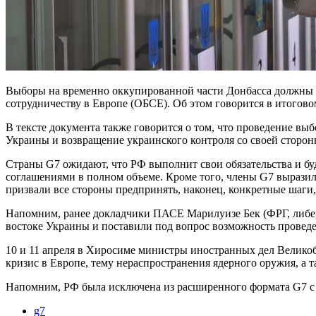
Выборы на временно оккупированной части Донбасса должны п
сотрудничеству в Европе (ОБСЕ). Об этом говорится в итогов
В тексте документа также говорится о том, что проведение в
Украины и возвращение украинского контроля со своей сторо
Страны G7 ожидают, что РФ выполнит свои обязательства и бу
соглашениями в полном объеме. Кроме того, члены G7 выразил
призвали все стороны предпринять, наконец, конкретные шаги
Напомним, ранее докладчики ПАСЕ Марилуизе Бек (ФРГ, либер
востоке Украины и поставили под вопрос возможность провед
10 и 11 апреля в Хиросиме министры иностранных дел Велик
кризис в Европе, тему нераспространения ядерного оружия, а
Напомним, РФ была исключена из расширенного формата G7 с 
g7