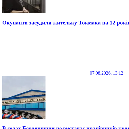
Окупанти засудили жительку Токмака на 12 рокі
07.08.2026, 13:12
В селах Бердянщини не вистачає працівників кул