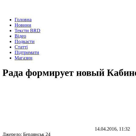
Головна
Новини
Тексти BRD
Відео
Подкасти
Статті
Підтримати
Магазин
Рада формирует новый Каби
14.04.2016, 11:32
Джерело:
Бердянськ 24