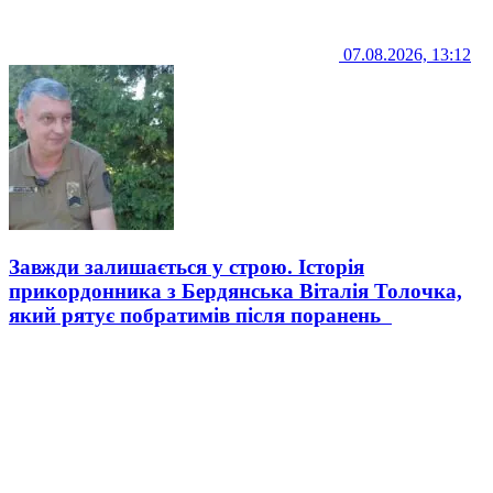
07.08.2026, 13:12
Завжди залишається у строю. Історія
прикордонника з Бердянська Віталія Толочка,
який рятує побратимів після поранень