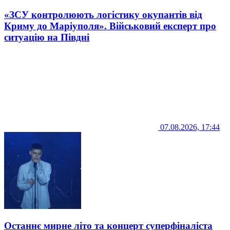
«ЗСУ контролюють логістику окупантів від
Криму до Маріуполя». Військовий експерт про
ситуацію на Півдні
07.08.2026, 17:44
Останнє мирне літо та концерт суперфіналіста