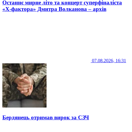
Останнє мирне літо та концерт суперфіналіста
«Х-фактора» Дмитра Волканова – архів
07.08.2026, 16:31
Бердянець отримав вирок за СЗЧ