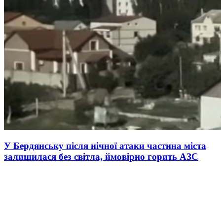
У Бердянську після нічної атаки частина міста
залишилася без світла, ймовірно горить АЗС