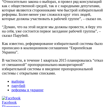
“Относительно закона о выборах, я провел ряд консультаций
как с общественной средой, так и с народными депутатами,
которые являются сторонниками чем быстрой избирательной
реформы. Более-менее уже сложился круг этих людей,
которые должны участвовать в рабочей группе”, – сказал он.
“Думаю, что на этой неделе мы должны провести, я беру это
на себя, уже состоится первое заседание рабочей группы”, –
сказал Парубий.
Как известно, реформирование избирательной системы было
прописано в коалиционном соглашении “Европейская
Украина”.
В частности, в течение 1 квартала 2015 планировалась “отказ
от смешанной” пропорционально-мажоритарной”
избирательной системы и введение пропорциональной
системы с открытыми списками.
выборы
парубий
реформы в украине
Facebook
Підпишись