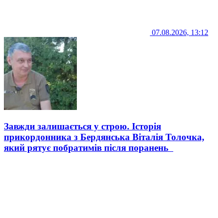
07.08.2026, 13:12
Завжди залишається у строю. Історія
прикордонника з Бердянська Віталія Толочка,
який рятує побратимів після поранень