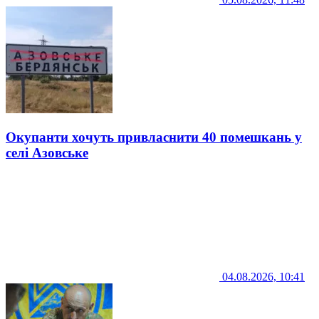
Окупанти хочуть привласнити 40 помешкань у
селі Азовське
04.08.2026, 10:41