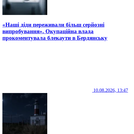
«Наші діди переживали більш серйозні
випробування». Окупаційна влада
прокоментувала блекаути в Бердянську
10.08.2026, 13:47