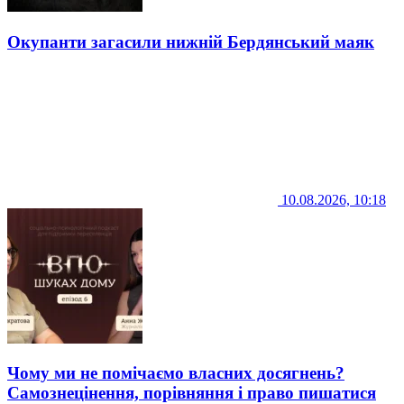
Окупанти загасили нижній Бердянський маяк
10.08.2026, 10:18
Чому ми не помічаємо власних досягнень?
Самознецінення, порівняння і право пишатися