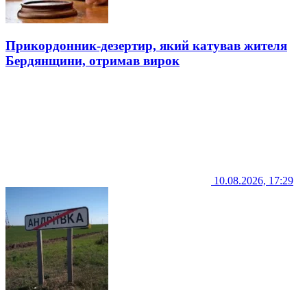
Прикордонник-дезертир, який катував жителя
Бердянщини, отримав вирок
10.08.2026, 17:29