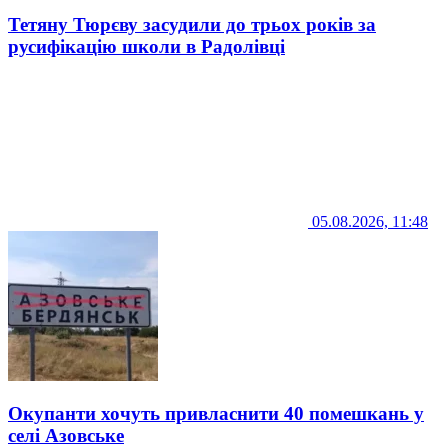
Тетяну Тюрєву засудили до трьох років за
русифікацію школи в Радолівці
05.08.2026, 11:48
Окупанти хочуть привласнити 40 помешкань у
селі Азовське