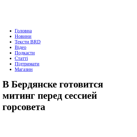
Головна
Новини
Тексти BRD
Відео
Подкасти
Статті
Підтримати
Магазин
В Бердянске готовится
митинг перед сессией
горсовета