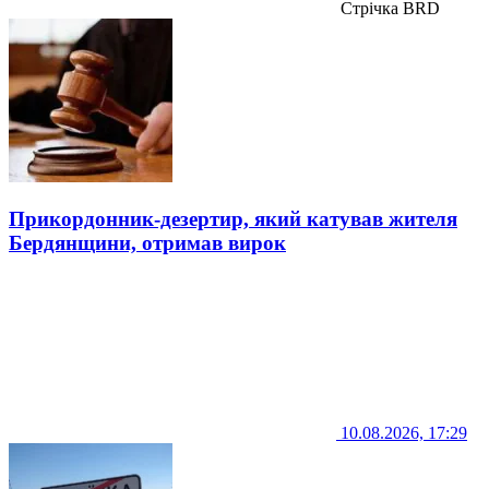
Стрічка BRD
Прикордонник-дезертир, який катував жителя
Бердянщини, отримав вирок
10.08.2026, 17:29