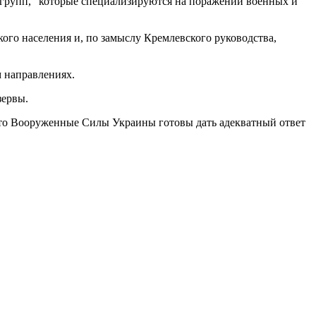
групп, “которые специализируются на поражении военных и
кого населения и, по замыслу Кремлевского руководства,
 направлениях.
зервы.
 что Вооруженные Силы Украины готовы дать адекватный ответ