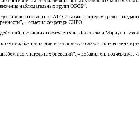
дание противником специализированных мобильных минометных 
едвижения наблюдательных групп ОБСЕ”.
еди личного состава сил АТО, а также к потерям среди гражданс
ренности”, – отметил секретарь СНБО.
 действий противника отмечается на Донецком и Мариупольском
 оружием, боеприпасами и топливом, создаются оперативные ре
нштабом наступательных операций”, – добавил он, подчеркнув,