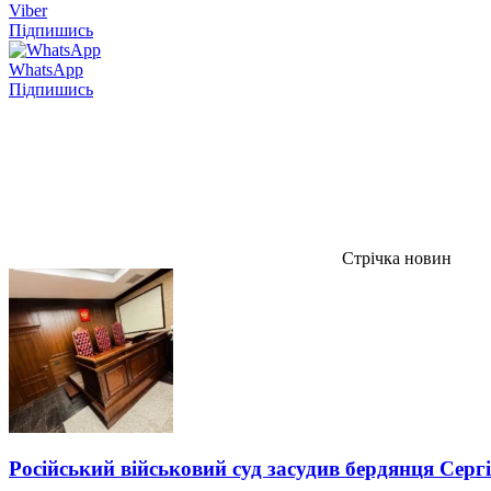
Viber
Підпишись
WhatsApp
Підпишись
Стрічка новин
Російський військовий суд засудив бердянця Серг