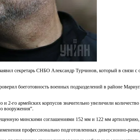
 заявил секретарь СНБО Александр Турчинов, который в связи 
роверил боеготовность военных подразделений в районе Мариу
го и 2-го армейских корпусов значительно увеличили количеств
го вооружения”.
рещенную минскими соглашениями 152 мм и 122 мм артиллерию, 
 применения профессионально подготовленных диверсионно-разв