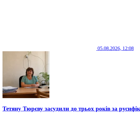
05.08.2026, 12:08
Тетяну Тюрєву засудили до трьох років за русифі