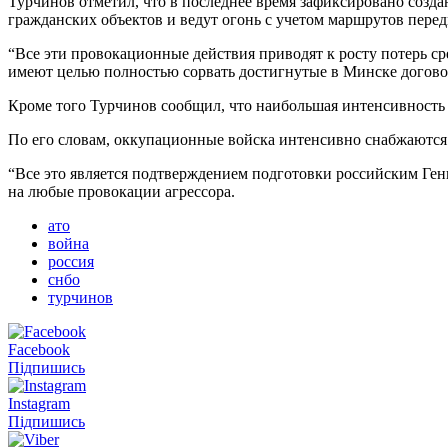
Турчинов отметил, что в последнее время зафиксировано соз
гражданских объектов и ведут огонь с учетом маршрутов пер
“Все эти провокационные действия приводят к росту потерь ср
имеют целью полностью сорвать достигнутые в Минске догово
Кроме того Турчинов сообщил, что наибольшая интенсивность
По его словам, оккупационные войска интенсивно снабжаются
“Все это является подтверждением подготовки российским Ге
на любые провокации агрессора.
ато
война
россия
снбо
турчинов
Facebook
Підпишись
Instagram
Підпишись