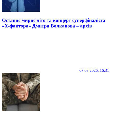
Останнє мирне літо та концерт суперфіналіста
«Х-фактора» Дмитра Волканова – архів
07.08.2026, 16:31