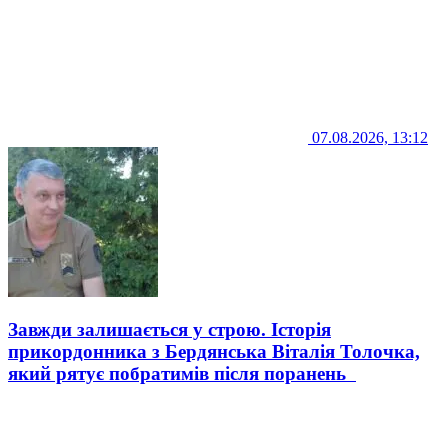
07.08.2026, 13:12
Завжди залишається у строю. Історія
прикордонника з Бердянська Віталія Толочка,
який рятує побратимів після поранень