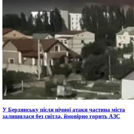
У Бердянську після нічної атаки частина міста
залишилася без світла, ймовірно горить АЗС