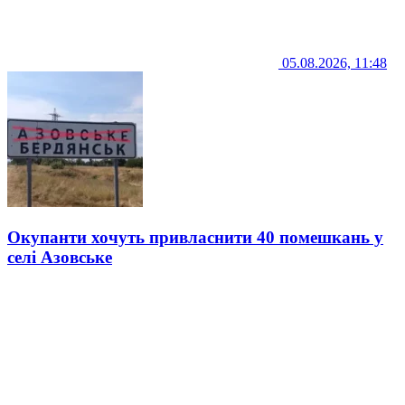
05.08.2026, 11:48
Окупанти хочуть привласнити 40 помешкань у
селі Азовське