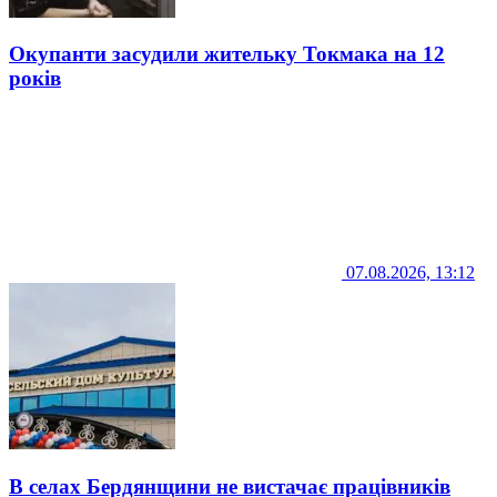
Окупанти засудили жительку Токмака на 12
років
07.08.2026, 13:12
В селах Бердянщини не вистачає працівників