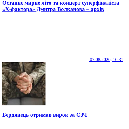
Останнє мирне літо та концерт суперфіналіста
«Х-фактора» Дмитра Волканова – архів
07.08.2026, 16:31
Бердянець отримав вирок за СЗЧ