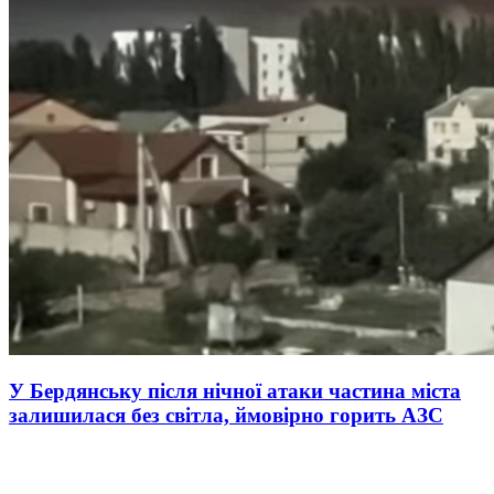
У Бердянську після нічної атаки частина міста
залишилася без світла, ймовірно горить АЗС