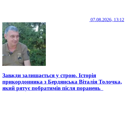
07.08.2026, 13:12
Завжди залишається у строю. Історія
прикордонника з Бердянська Віталія Толочка,
який рятує побратимів після поранень