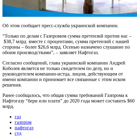
Об этом сообщает пресс-служба украинской компании.
“Только по делам с Газпромом сумма претензий против нас –
$38,7 млрд вместе с процентами, сумма претензий с нашей
стороны – более $26,6 млрд. Осенью назначено слушание по
обоим производствами”, – заявляет Нафтогаз.
Согласно сообщений, глава украинской компании Андрей
Коболев является не только свидетелем по делу, но и
руководителем компании-истца, лицом, действующим от
имени компании и принимает все связанные с этим иском
решения.
Ранее сообщалось, что общая сумма требований Газпрома к
Нафтогазу “бери или плати” до 2020 года может составить $60
млрд.
газ
газпром
нафтогаз
суд