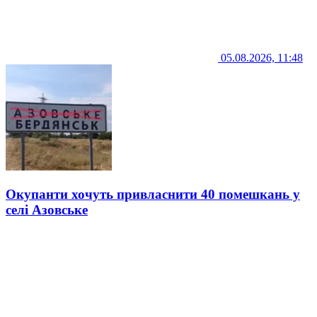
05.08.2026, 11:48
Окупанти хочуть привласнити 40 помешкань у
селі Азовське