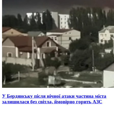
У Бердянську після нічної атаки частина міста
залишилася без світла, ймовірно горить АЗС