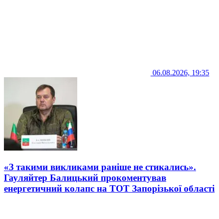
06.08.2026, 19:35
«З такими викликами раніше не стикались».
Гауляйтер Балицький прокоментував
енергетичний колапс на ТОТ Запорізької області