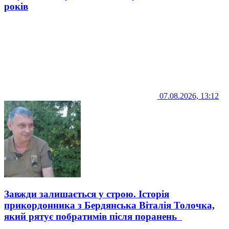
років
07.08.2026, 13:12
Завжди залишається у строю. Історія
прикордонника з Бердянська Віталія Толочка,
який рятує побратимів після поранень