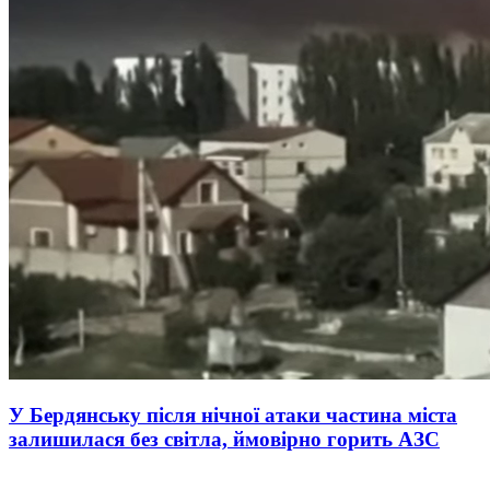
У Бердянську після нічної атаки частина міста
залишилася без світла, ймовірно горить АЗС