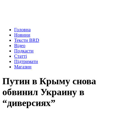
Головна
Новини
Тексти BRD
Відео
Подкасти
Статті
Підтримати
Магазин
Путин в Крыму снова
обвинил Украину в
“диверсиях”