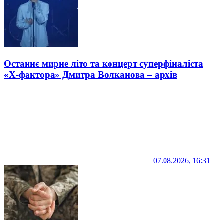
Останнє мирне літо та концерт суперфіналіста
«Х-фактора» Дмитра Волканова – архів
07.08.2026, 16:31