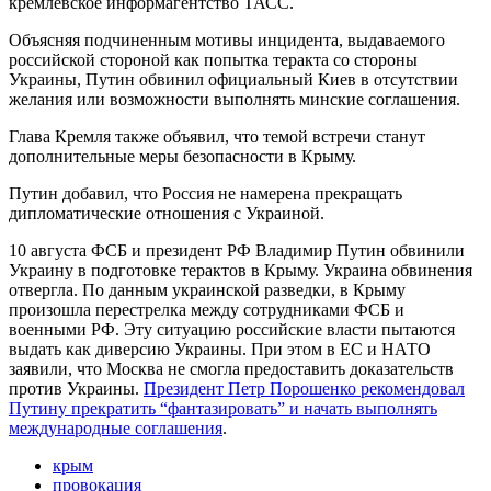
кремлевское информагентство ТАСС.
Объясняя подчиненным мотивы инцидента, выдаваемого
российской стороной как попытка теракта со стороны
Украины, Путин обвинил официальный Киев в отсутствии
желания или возможности выполнять минские соглашения.
Глава Кремля также объявил, что темой встречи станут
дополнительные меры безопасности в Крыму.
Путин добавил, что Россия не намерена прекращать
дипломатические отношения с Украиной.
10 августа ФСБ и президент РФ Владимир Путин обвинили
Украину в подготовке терактов в Крыму. Украина обвинения
отвергла. По данным украинской разведки, в Крыму
произошла перестрелка между сотрудниками ФСБ и
военными РФ. Эту ситуацию российские власти пытаются
выдать как диверсию Украины. При этом в ЕС и НАТО
заявили, что Москва не смогла предоставить доказательств
против Украины.
Президент Петр Порошенко рекомендовал
Путину прекратить “фантазировать” и начать выполнять
международные соглашения
.
крым
провокация