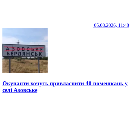
05.08.2026, 11:48
Окупанти хочуть привласнити 40 помешкань у
селі Азовське