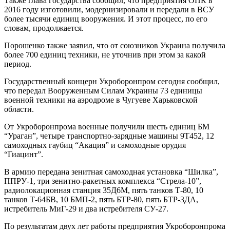
Также глава государства сообщил, что предприятия ОПК в
2016 году изготовили, модернизировали и передали в ВСУ
более тысячи единиц вооружения. И этот процесс, по его
словам, продолжается.
Порошенко также заявил, что от союзников Украина получила
более 700 единиц техники, не уточнив при этом за какой
период.
Государственный концерн Укроборонпром сегодня сообщил,
что передал Вооруженным Силам Украины 73 единицы
военной техники на аэродроме в Чугуеве Харьковской
области.
От Укроборонпрома военные получили шесть единиц БМ
“Ураган”, четыре транспортно-зарядные машины 9Т452, 12
самоходных гаубиц “Акация” и самоходные орудия
“Гиацинт”.
В армию передана зенитная самоходная установка “Шилка”,
ППРУ-1, три зенитно-ракетных комплекса “Стрела-10”,
радиолокационная станция 35Д6М, пять танков Т-80, 10
танков Т-64БВ, 10 БМП-2, пять БТР-80, пять БТР-3ДА,
истребитель МиГ-29 и два истребителя СУ-27.
По результатам двух лет работы предприятия Укроборонпрома