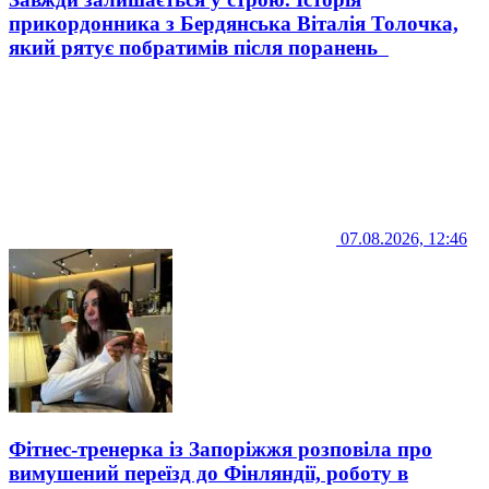
прикордонника з Бердянська Віталія Толочка,
який рятує побратимів після поранень
07.08.2026, 12:46
Фітнес-тренерка із Запоріжжя розповіла про
вимушений переїзд до Фінляндії, роботу в