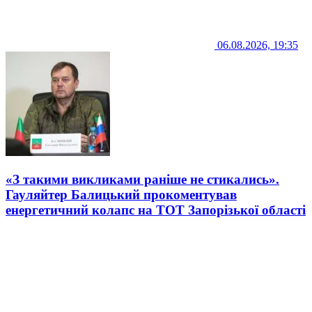
06.08.2026, 19:35
«З такими викликами раніше не стикались».
Гауляйтер Балицький прокоментував
енергетичний колапс на ТОТ Запорізької області