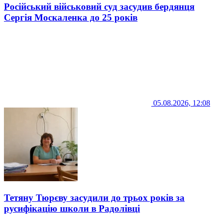
Російський військовий суд засудив бердянця
Сергія Москаленка до 25 років
05.08.2026, 12:08
Тетяну Тюрєву засудили до трьох років за
русифікацію школи в Радолівці