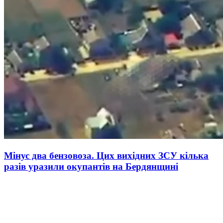
Мінус два бензовоза. Цих вихідних ЗСУ кілька
разів уразили окупантів на Бердянщині