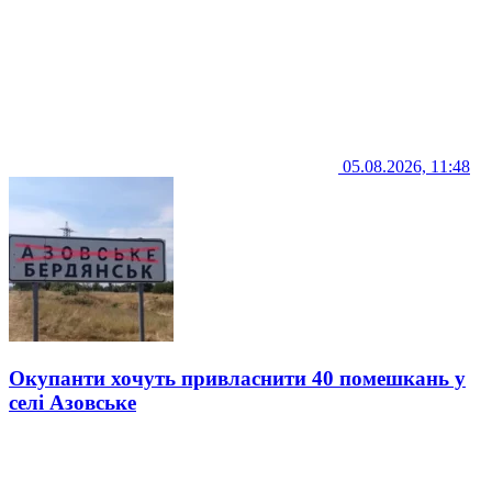
05.08.2026, 11:48
Окупанти хочуть привласнити 40 помешкань у
селі Азовське