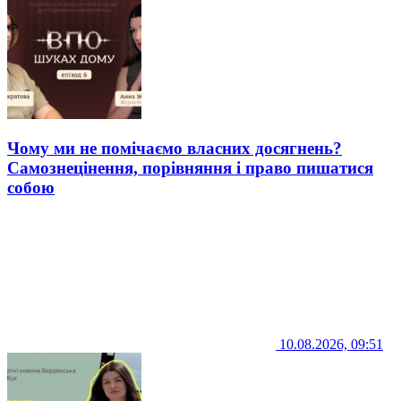
Чому ми не помічаємо власних досягнень?
Самознецінення, порівняння і право пишатися
собою
10.08.2026, 09:51