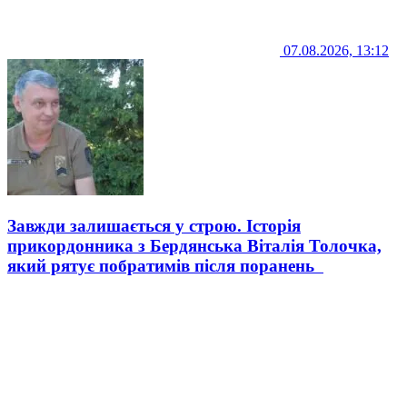
07.08.2026, 13:12
Завжди залишається у строю. Історія
прикордонника з Бердянська Віталія Толочка,
який рятує побратимів після поранень