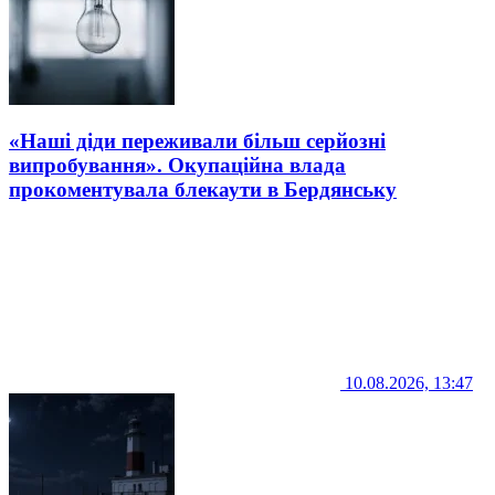
«Наші діди переживали більш серйозні
випробування». Окупаційна влада
прокоментувала блекаути в Бердянську
10.08.2026, 13:47