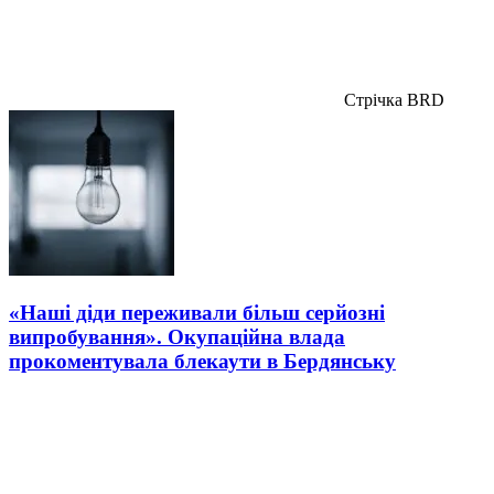
Стрічка BRD
«Наші діди переживали більш серйозні
випробування». Окупаційна влада
прокоментувала блекаути в Бердянську