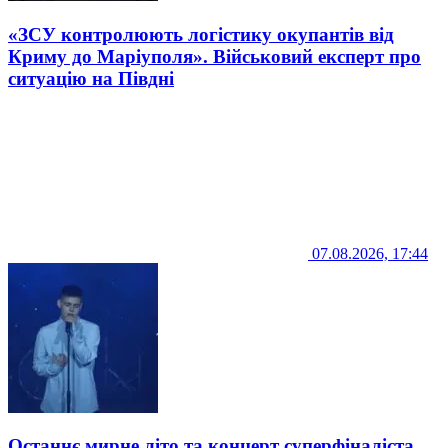
«ЗСУ контролюють логістику окупантів від
Криму до Маріуполя». Військовий експерт про
ситуацію на Півдні
07.08.2026, 17:44
Останнє мирне літо та концерт суперфіналіста