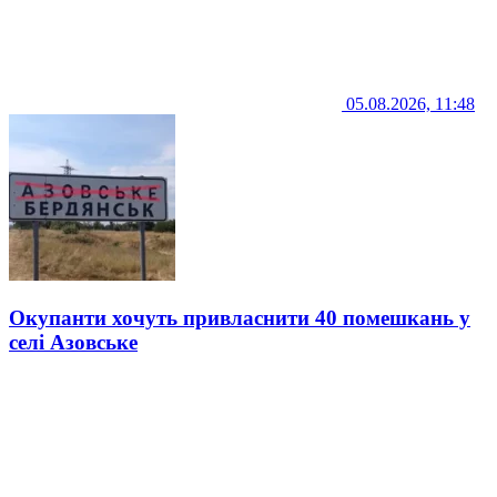
05.08.2026, 11:48
Окупанти хочуть привласнити 40 помешкань у
селі Азовське