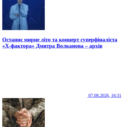
Останнє мирне літо та концерт суперфіналіста
«Х-фактора» Дмитра Волканова – архів
07.08.2026, 16:31