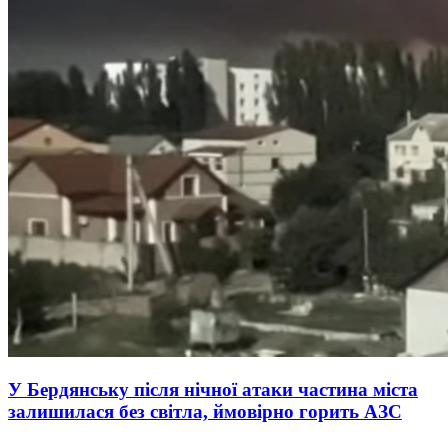
У Бердянську після нічної атаки частина міста
залишилася без світла, ймовірно горить АЗС