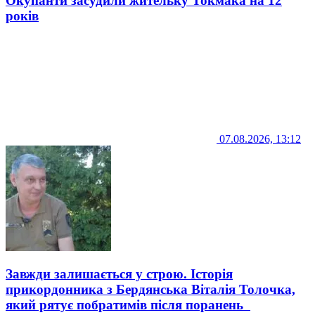
Окупанти засудили жительку Токмака на 12
років
07.08.2026, 13:12
Завжди залишається у строю. Історія
прикордонника з Бердянська Віталія Толочка,
який рятує побратимів після поранень