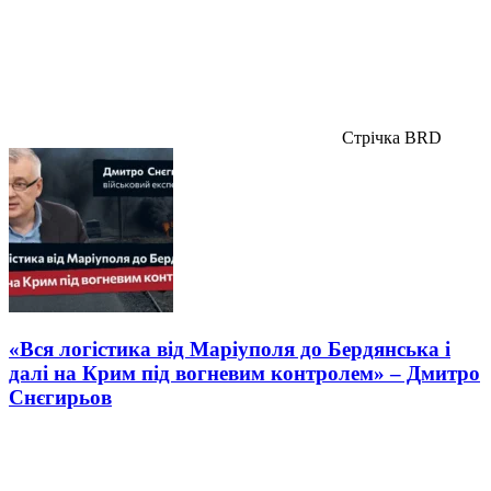
Стрічка BRD
«Вся логістика від Маріуполя до Бердянська і
далі на Крим під вогневим контролем» – Дмитро
Снєгирьов