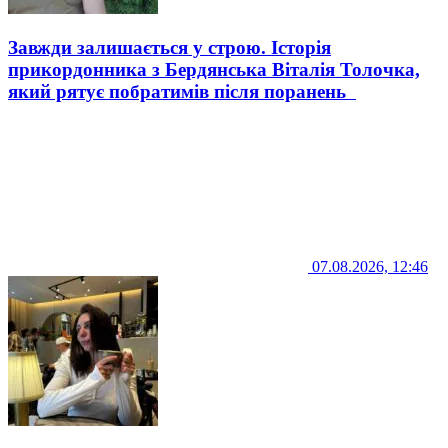
Завжди залишається у строю. Історія
прикордонника з Бердянська Віталія Толочка,
який рятує побратимів після поранень
07.08.2026, 12:46