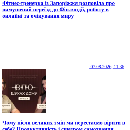
Фітнес-тренерка із Запоріжжя розповіла про
вимушений переїзд до Фінляндії, роботу в
онлайні та очікування миру
07.08.2026, 11:36
Чому після великих змін ми перестаємо вірити в
себе? Продуктивність і синдром самозванця.