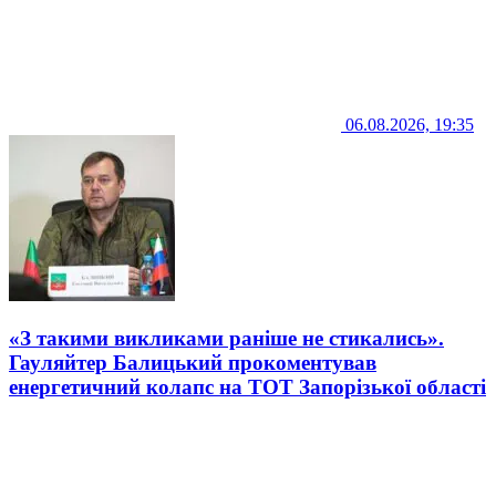
06.08.2026, 19:35
«З такими викликами раніше не стикались».
Гауляйтер Балицький прокоментував
енергетичний колапс на ТОТ Запорізької області