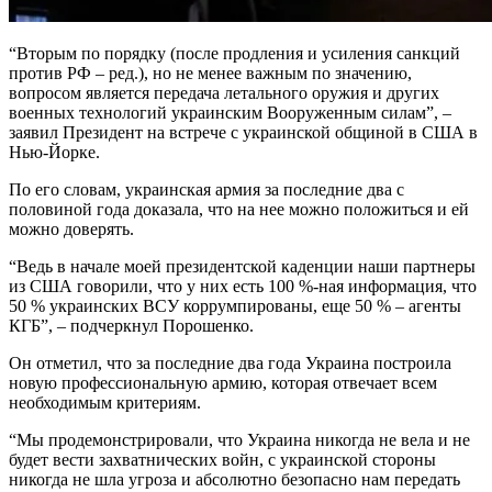
“Вторым по порядку (после продления и усиления санкций
против РФ – ред.), но не менее важным по значению,
вопросом является передача летального оружия и других
военных технологий украинским Вооруженным силам”, –
заявил Президент на встрече с украинской общиной в США в
Нью-Йорке.
По его словам, украинская армия за последние два с
половиной года доказала, что на нее можно положиться и ей
можно доверять.
“Ведь в начале моей президентской каденции наши партнеры
из США говорили, что у них есть 100 %-ная информация, что
50 % украинских ВСУ коррумпированы, еще 50 % – агенты
КГБ”, – подчеркнул Порошенко.
Он отметил, что за последние два года Украина построила
новую профессиональную армию, которая отвечает всем
необходимым критериям.
“Мы продемонстрировали, что Украина никогда не вела и не
будет вести захватнических войн, с украинской стороны
никогда не шла угроза и абсолютно безопасно нам передать