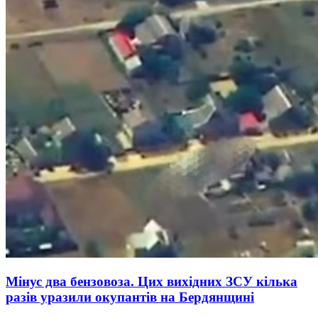
Мінус два бензовоза. Цих вихідних ЗСУ кілька
разів уразили окупантів на Бердянщині