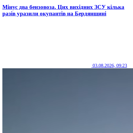
Мінус два бензовоза. Цих вихідних ЗСУ кілька
разів уразили окупантів на Бердянщині
03.08.2026, 09:23