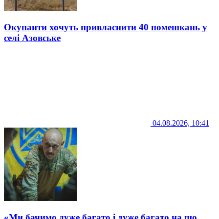
Окупанти хочуть привласнити 40 помешкань у
селі Азовське
04.08.2026, 10:41
«Ми бачимо дуже багато і дуже багато на що