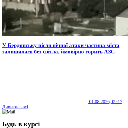
У Бердянську після нічної атаки частина міста
залишилася без світла, ймовірно горить АЗС
01.08.2026, 09:17
Дивитись всі
Будь в курсі