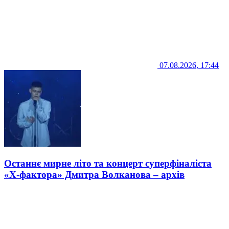
07.08.2026, 17:44
Останнє мирне літо та концерт суперфіналіста
«Х-фактора» Дмитра Волканова – архів