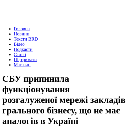
Головна
Новини
Тексти BRD
Відео
Подкасти
Статті
Підтримати
Магазин
СБУ припинила
функціонування
розгалуженої мережі закладів
грального бізнесу, що не має
аналогів в Україні