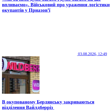
впливаємо». Військовий про ураження логістики
окупантів у Приазов’ї
03.08.2026, 12:49
В окупованому Бердянську закриваються
відділення Вайлдберріз