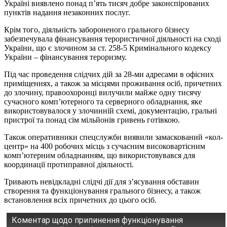
Україні виявлено понад п’ять тисяч добре законспірованих
пунктів надання незаконних послуг.
Крім того, діяльність забороненого грального бізнесу
забезпечувала фінансування терористичної діяльності на сході
України, що є злочином за ст. 258-5 Кримінального кодексу
України – фінансування тероризму.
Під час проведення слідчих дій за 28-ми адресами в офісних
приміщеннях, а також за місцями проживання осіб, причетних
до злочину, правоохоронці вилучили майже одну тисячу
сучасного комп’ютерного та серверного обладнання, яке
використовувалося у злочинній схемі, документацію, гральні
пристрої та понад сім мільйонів гривень готівкою.
Також оперативники спецслужби виявили замаскований «кол-
центр» на 400 робочих місць з сучасним високовартісним
комп’ютерним обладнанням, що використовувався для
координації протиправної діяльності.
Тривають невідкладні слідчі дії для з’ясування обставин
створення та функціонування грального бізнесу, а також
встановлення всіх причетних до цього осіб.
Коментар щодо припинення функціонування