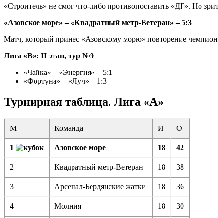
«Строитель» не смог что-либо противопоставить «ДГ». Но зрите
«Азовское море» – «Квадратный метр-Ветеран» – 5:3
Матч, который принес «Азовскому морю» повторение чемпионск
Лига «В»: II этап, тур №9
«Чайка» – «Энергия» – 5:1
«Фортуна» – «Луч» – 1:3
Турнирная таблица. Лига «А»
М
Команда
И
О
1
Азовское море
18
42
2
Квадратный метр-Ветеран
18
38
3
Арсенал-Бердянские жатки
18
36
4
Молния
18
30