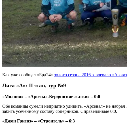
Как уже сообщал «Брд24»
золото сезона 2016 завоевало «Азовс
Лига «А»: II этап, тур №9
«Молния» – «Арсенал-Бердянские жатки» – 0:0
Обе команды сумели неприятно удивить. «Арсенал» не набрал 1
забить усеченному составу соперников. Справедливые 0:0.
«Джон Гриевз» – «Строитель» – 6:3