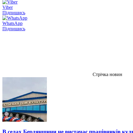
Viber
Підпишись
WhatsApp
Підпишись
Стрічка новин
В селах Бердянщини не вистачає працівників кул