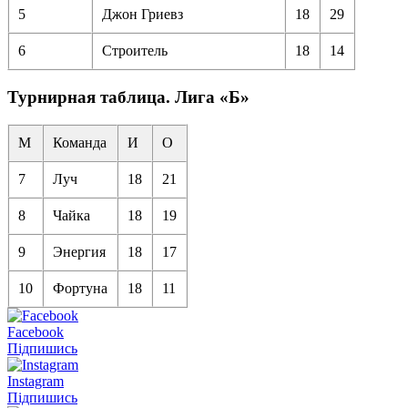
5
Джон Гриевз
18
29
6
Строитель
18
14
Турнирная таблица. Лига «Б»
М
Команда
И
О
7
Луч
18
21
8
Чайка
18
19
9
Энергия
18
17
10
Фортуна
18
11
Facebook
Підпишись
Instagram
Підпишись