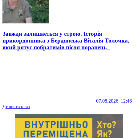
Завжди залишається у строю. Історія
прикордонника з Бердянська Віталія Толочка,
який рятує побратимів після поранень
07.08.2026, 12:46
Дивитись всі