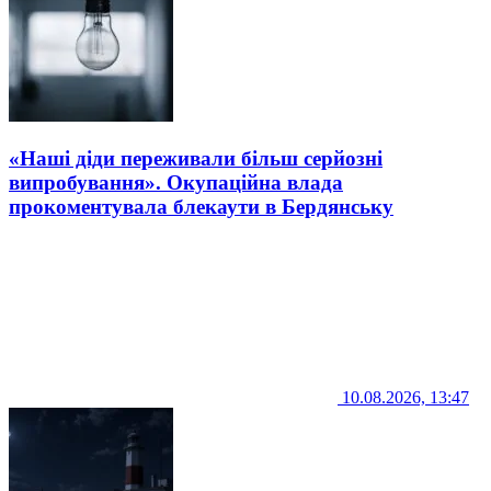
«Наші діди переживали більш серйозні
випробування». Окупаційна влада
прокоментувала блекаути в Бердянську
10.08.2026, 13:47