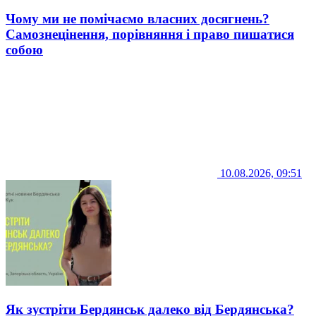
Чому ми не помічаємо власних досягнень?
Самознецінення, порівняння і право пишатися
собою
10.08.2026, 09:51
Як зустріти Бердянськ далеко від Бердянська?