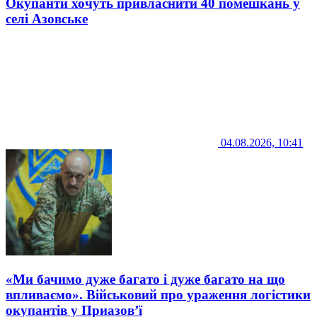
Окупанти хочуть привласнити 40 помешкань у
селі Азовське
04.08.2026, 10:41
«Ми бачимо дуже багато і дуже багато на що
впливаємо». Військовий про ураження логістики
окупантів у Приазов’ї