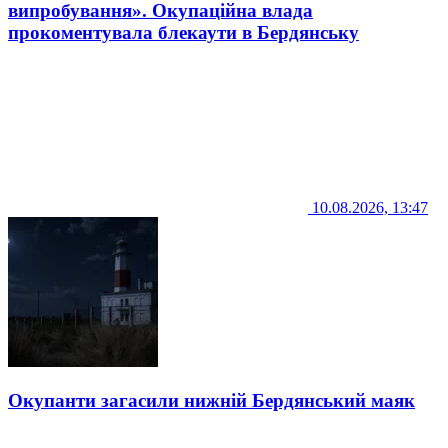
випробування». Окупаційна влада
прокоментувала блекаути в Бердянську
10.08.2026, 13:47
Окупанти загасили нижній Бердянський маяк