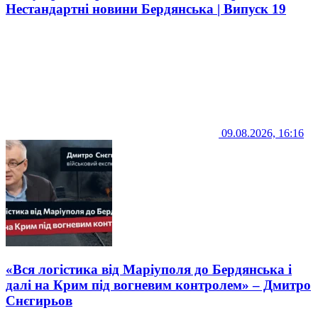
Нестандартні новини Бердянська | Випуск 19
09.08.2026, 16:16
«Вся логістика від Маріуполя до Бердянська і
далі на Крим під вогневим контролем» – Дмитро
Снєгирьов