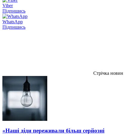
Viber
Підпишись
WhatsApp
Підпишись
Стрічка новин
«Наші діди переживали більш серйозні