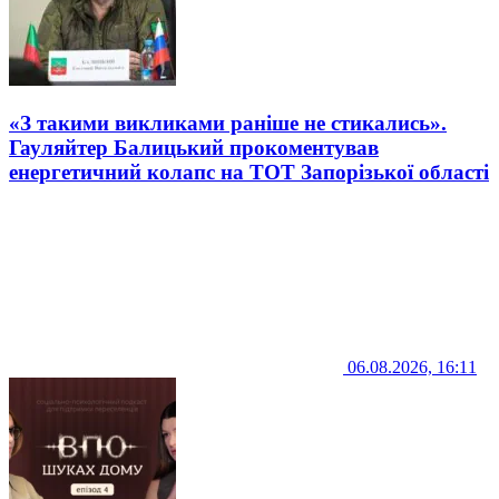
«З такими викликами раніше не стикались».
Гауляйтер Балицький прокоментував
енергетичний колапс на ТОТ Запорізької області
06.08.2026, 16:11