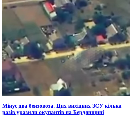
Мінус два бензовоза. Цих вихідних ЗСУ кілька
разів уразили окупантів на Бердянщині