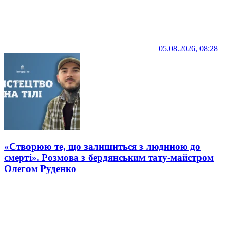
05.08.2026, 08:28
«Створюю те, що залишиться з людиною до
смерті». Розмова з бердянським тату-майстром
Олегом Руденко