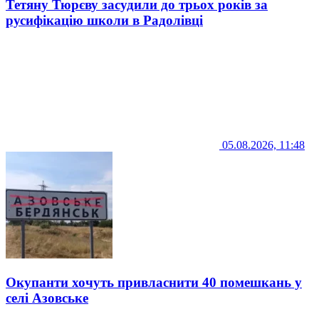
Тетяну Тюрєву засудили до трьох років за
русифікацію школи в Радолівці
05.08.2026, 11:48
Окупанти хочуть привласнити 40 помешкань у
селі Азовське