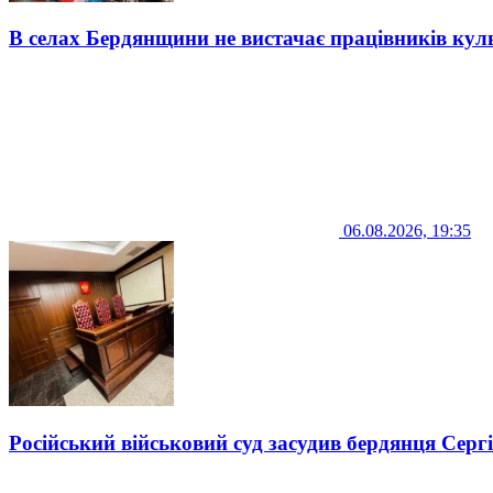
В селах Бердянщини не вистачає працівників кул
06.08.2026, 19:35
Російський військовий суд засудив бердянця Серг