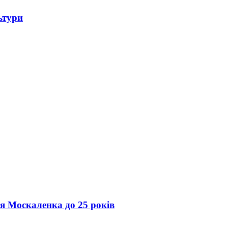
ьтури
ія Москаленка до 25 років