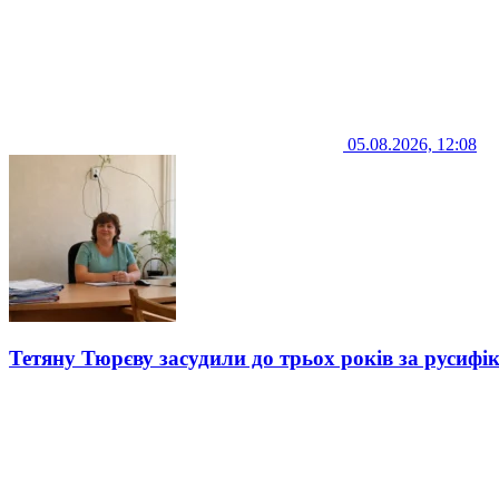
05.08.2026, 12:08
Тетяну Тюрєву засудили до трьох років за русифі