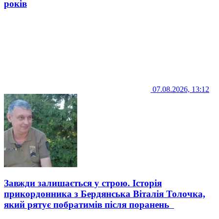
років
07.08.2026, 13:12
Завжди залишається у строю. Історія
прикордонника з Бердянська Віталія Толочка,
який рятує побратимів після поранень