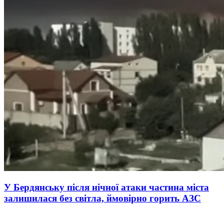
У Бердянську після нічної атаки частина міста
залишилася без світла, ймовірно горить АЗС