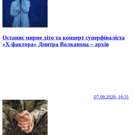
Останнє мирне літо та концерт суперфіналіста
«Х-фактора» Дмитра Волканова – архів
07.08.2026, 16:31