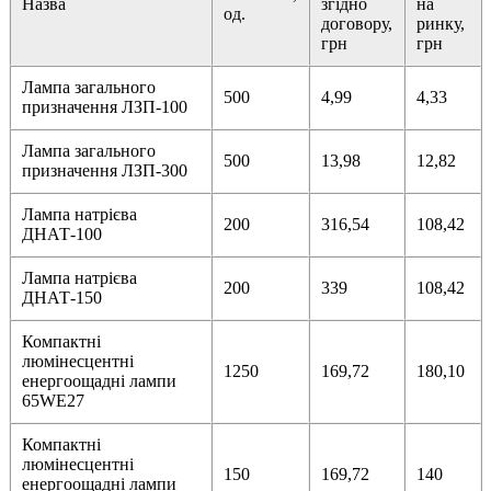
Назва
згідно
на
од.
договору,
ринку,
грн
грн
Лампа загального
500
4,99
4,33
призначення ЛЗП-100
Лампа загального
500
13,98
12,82
призначення ЛЗП-300
Лампа натрієва
200
316,54
108,42
ДНАТ-100
Лампа натрієва
200
339
108,42
ДНАТ-150
Компактні
люмінесцентні
1250
169,72
180,10
енергоощадні лампи
65WE27
Компактні
люмінесцентні
150
169,72
140
енергоощадні лампи