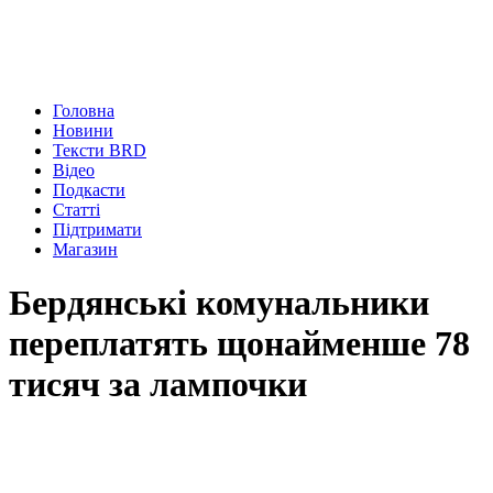
Головна
Новини
Тексти BRD
Відео
Подкасти
Статті
Підтримати
Магазин
Бердянські комунальники
переплатять щонайменше 78
тисяч за лампочки