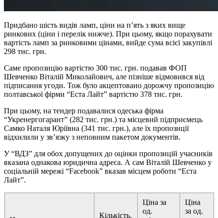
Придбано шість видів ламп, ціни на п’ять з яких вище
ринкових (ціни і перелік нижче). При цьому, якщо порахувати
вартість ламп за ринковими цінами, вийде сума всієї закупівлі
298 тис. грн.
Саме пропозицію вартістю 300 тис. грн. подавав ФОП
Шевченко Віталій Миколайович, але пізніше відмовився від
підписання угоди. Тож було акцептовано дорожчу пропозицію
полтавської фірми “Еста Лайт” вартістю 378 тис. грн.
При цьому, на тендер подавалися одеська фірма
“Укренергогарант” (282 тис. грн.) та місцевий підприємець
Самко Наталя Юріївна (341 тис. грн.), але їх пропозиції
відхилили у зв’язку з неповним пакетом документів.
У “ВДЗ” для обох допущених до оцінки пропозицій учасників
вказана однакова юридична адреса. А сам Віталій Шевченко у
соціальній мережі “Facebook” вказав місцем роботи “Еста
Лайт”.
Ціна за
Ціна
од.
за од.
Кількість,