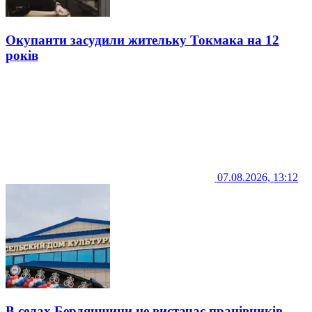
Окупанти засудили жительку Токмака на 12
років
07.08.2026, 13:12
В селах Бердянщини не вистачає працівників