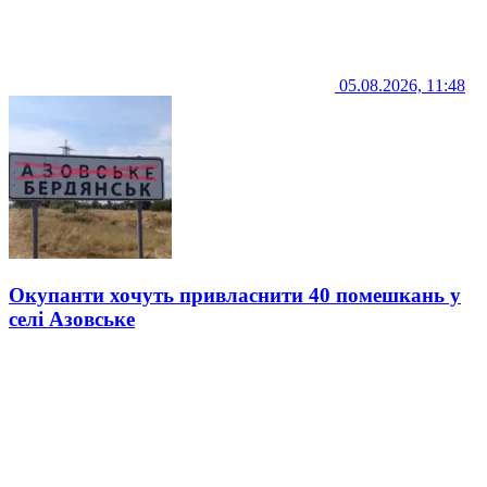
05.08.2026, 11:48
Окупанти хочуть привласнити 40 помешкань у
селі Азовське