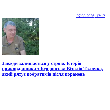
07.08.2026, 13:12
Завжди залишається у строю. Історія
прикордонника з Бердянська Віталія Толочка,
який рятує побратимів після поранень