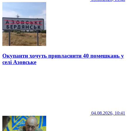
Окупанти хочуть привласнити 40 помешкань у
селі Азовське
04.08.2026, 10:41