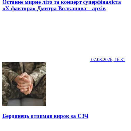
Останнє мирне літо та концерт суперфіналіста
«Х-фактора» Дмитра Волканова – архів
07.08.2026, 16:31
Бердянець отримав вирок за СЗЧ