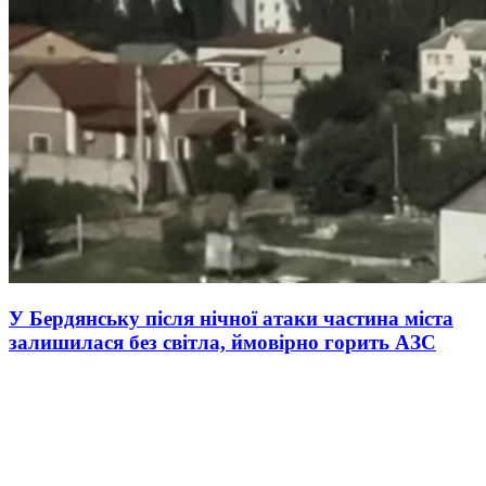
У Бердянську після нічної атаки частина міста
залишилася без світла, ймовірно горить АЗС