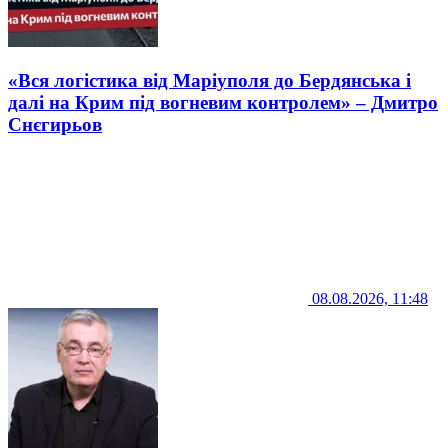
«Вся логістика від Маріуполя до Бердянська і
далі на Крим під вогневим контролем» – Дмитро
Снєгирьов
08.08.2026, 11:48