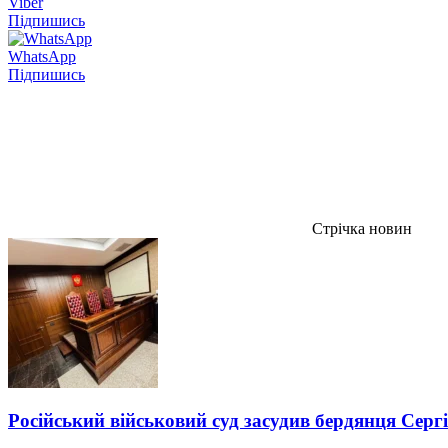
Viber
Підпишись
WhatsApp
Підпишись
Стрічка новин
Російський військовий суд засудив бердянця Серг