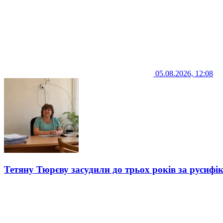
05.08.2026, 12:08
Тетяну Тюрєву засудили до трьох років за русифі