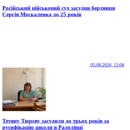
Російський військовий суд засудив бердянця
Сергія Москаленка до 25 років
05.08.2026, 12:08
Тетяну Тюрєву засудили до трьох років за
русифікацію школи в Радолівці