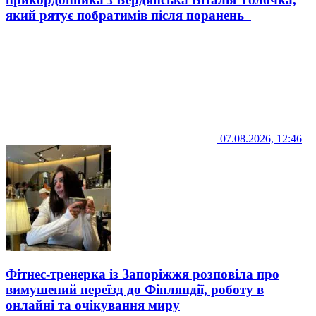
який рятує побратимів після поранень
07.08.2026, 12:46
Фітнес-тренерка із Запоріжжя розповіла про
вимушений переїзд до Фінляндії, роботу в
онлайні та очікування миру