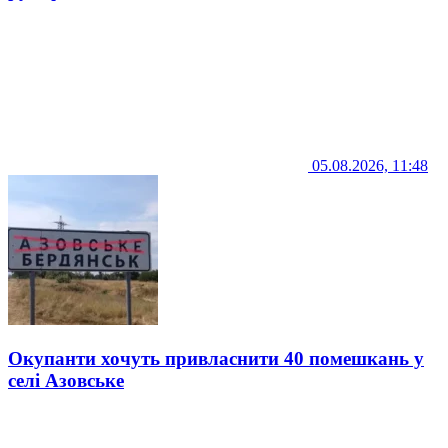
05.08.2026, 11:48
Окупанти хочуть привласнити 40 помешкань у
селі Азовське