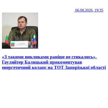
06.08.2026, 19:35
«З такими викликами раніше не стикались».
Гауляйтер Балицький прокоментував
енергетичний колапс на ТОТ Запорізької області