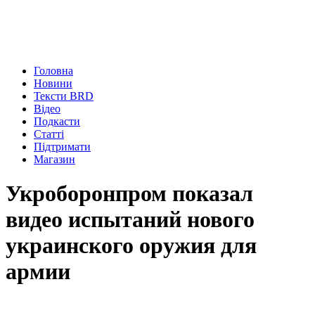
Головна
Новини
Тексти BRD
Відео
Подкасти
Статті
Підтримати
Магазин
Укроборонпром показал
видео испытаний нового
украинского оружия для
армии