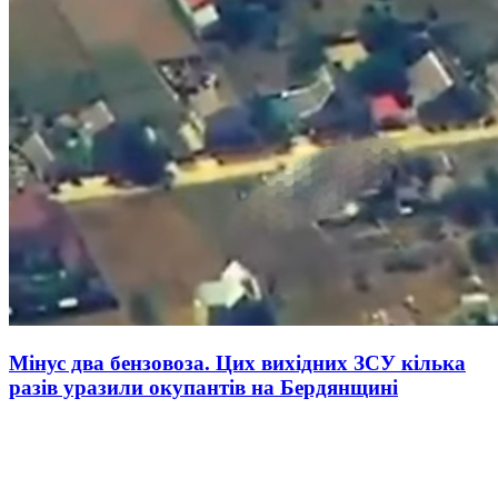
Мінус два бензовоза. Цих вихідних ЗСУ кілька
разів уразили окупантів на Бердянщині