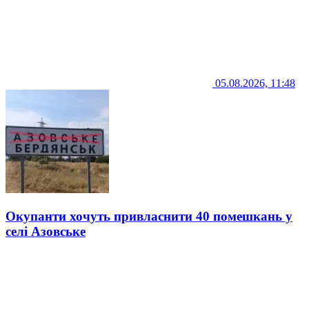
05.08.2026, 11:48
Окупанти хочуть привласнити 40 помешкань у
селі Азовське