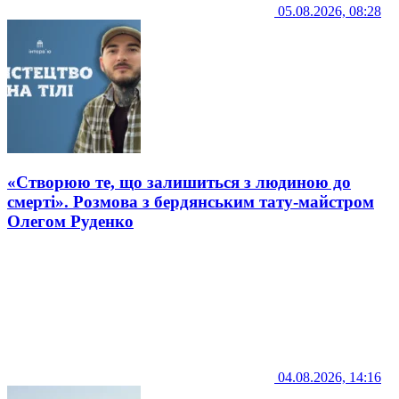
05.08.2026, 08:28
«Створюю те, що залишиться з людиною до
смерті». Розмова з бердянським тату-майстром
Олегом Руденко
04.08.2026, 14:16