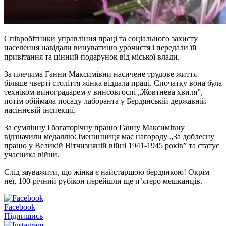
Співробітники управління праці та соціального захисту
населення навідали винуватицю урочистя і передали їй
привітання та цінний подарунок від міської влади.
За плечима Ганни Максимівни насичене трудове життя —
більше чверті століття жінка віддала праці. Спочатку вона була
техніком-виноградарем у винсовгоспі „Жовтнева хвиля”,
потім обіймала посаду лаборанта у Бердянській державній
насіннєвій інспекції.
За сумлінну і багаторічну працю Ганну Максимівну
відзначили медаллю: іменинниця має нагороду „За доблесну
працю у Великій Вітчизняній війні 1941-1945 років” та статус
учасника війни.
Слід зауважити, що жінка є найстаршою бердянкою! Окрім
неї, 100-річний рубікон перейшли ще п’ятеро мешканців.
Facebook
Підпишись