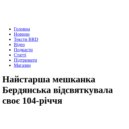
Головна
Новини
Тексти BRD
Відео
Подкасти
Статті
Підтримати
Магазин
Найстарша мешканка
Бердянська відсвяткувала
своє 104-річчя