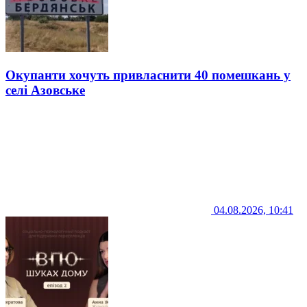
Окупанти хочуть привласнити 40 помешкань у
селі Азовське
04.08.2026, 10:41