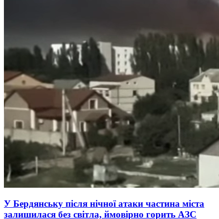
У Бердянську після нічної атаки частина міста
залишилася без світла, ймовірно горить АЗС