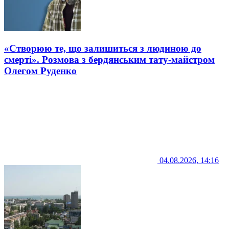
«Створюю те, що залишиться з людиною до
смерті». Розмова з бердянським тату-майстром
Олегом Руденко
04.08.2026, 14:16