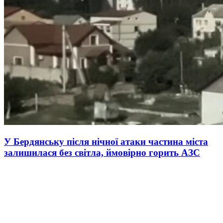
У Бердянську після нічної атаки частина міста
залишилася без світла, ймовірно горить АЗС