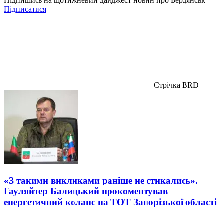
Підпишись на щотижневий дайджест новин про Бердянськ
Підписатися
Стрічка BRD
«З такими викликами раніше не стикались».
Гауляйтер Балицький прокоментував
енергетичний колапс на ТОТ Запорізької області