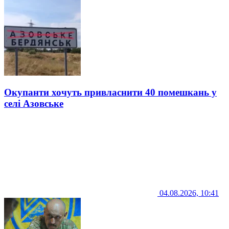
Окупанти хочуть привласнити 40 помешкань у
селі Азовське
04.08.2026, 10:41