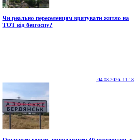
Чи реально переселенцям врятувати житло на
ТОТ від безгоспу?
04.08.2026, 11:18
Окупанти хочуть привласнити 40 помешкань у