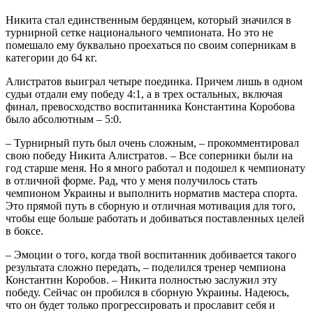
Никита стал единственным бердянцем, который значился в
турнирной сетке национального чемпионата. Но это не
помешало ему буквально проехаться по своим соперникам в
категории до 64 кг.
Алистратов выиграл четыре поединка. Причем лишь в одном
судьи отдали ему победу 4:1, а в трех остальных, включая
финал, превосходство воспитанника Константина Коробова
было абсолютным – 5:0.
– Турнирный путь был очень сложным, – прокомментировал
свою победу Никита Алистратов. – Все соперники были на
год старше меня. Но я много работал и подошел к чемпионату
в отличной форме. Рад, что у меня получилось стать
чемпионом Украины и выполнить норматив мастера спорта.
Это прямой путь в сборную и отличная мотивация для того,
чтобы еще больше работать и добиваться поставленных целей
в боксе.
– Эмоции о того, когда твой воспитанник добивается такого
результата сложно передать, – поделился тренер чемпиона
Константин Коробов. – Никита полностью заслужил эту
победу. Сейчас он пробился в сборную Украины. Надеюсь,
что он будет только прогрессировать и прославит себя и