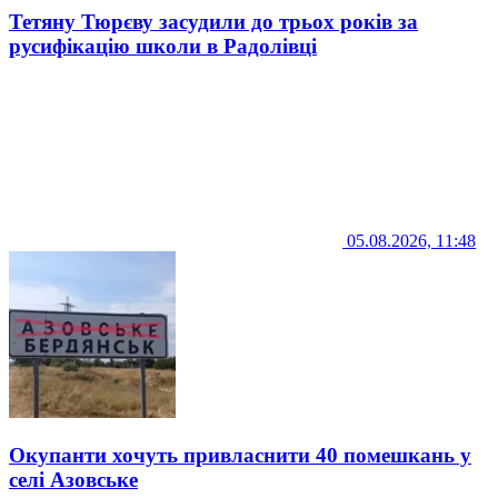
Тетяну Тюрєву засудили до трьох років за
русифікацію школи в Радолівці
05.08.2026, 11:48
Окупанти хочуть привласнити 40 помешкань у
селі Азовське