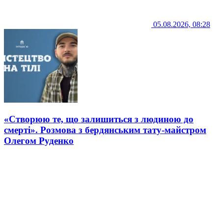
05.08.2026, 08:28
«Створюю те, що залишиться з людиною до
смерті». Розмова з бердянським тату-майстром
Олегом Руденко