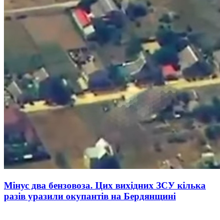
Мінус два бензовоза. Цих вихідних ЗСУ кілька
разів уразили окупантів на Бердянщині