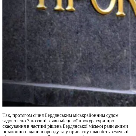
Так, протягом січня Бердянським міськрайонним судом
задоволено 3 позовні заяви місцевої прокуратури про
скасування в частині рішень Бердянської міської ради якими
незаконно надано в оренду та у приватну власність земельні