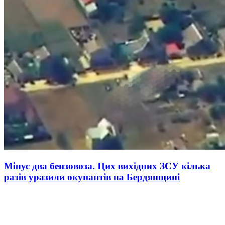
Мінус два бензовоза. Цих вихідних ЗСУ кілька
разів уразили окупантів на Бердянщині