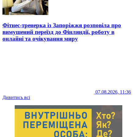
Фітнес-тренерка із Запоріжжя розповіла про
вимушений переїзд до Фінляндії, роботу в
онлайні та очікування миру
07.08.2026, 11:36
Дивитись всі