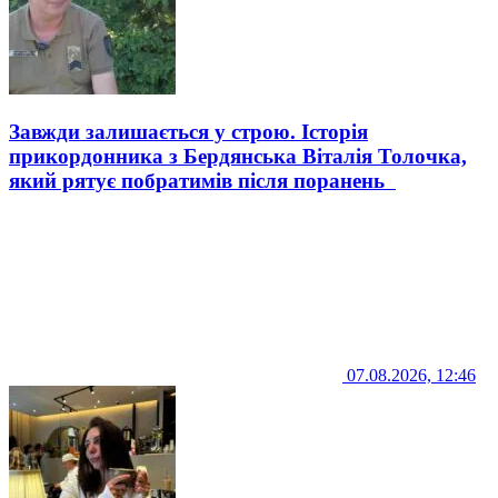
Завжди залишається у строю. Історія
прикордонника з Бердянська Віталія Толочка,
який рятує побратимів після поранень
07.08.2026, 12:46