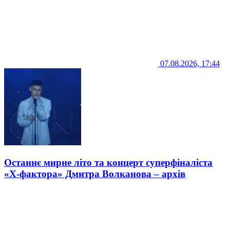
07.08.2026, 17:44
Останнє мирне літо та концерт суперфіналіста
«Х-фактора» Дмитра Волканова – архів