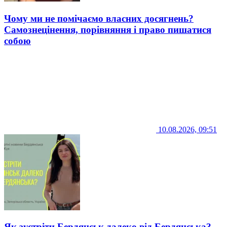
Чому ми не помічаємо власних досягнень?
Самознецінення, порівняння і право пишатися
собою
10.08.2026, 09:51
Як зустріти Бердянськ далеко від Бердянська?