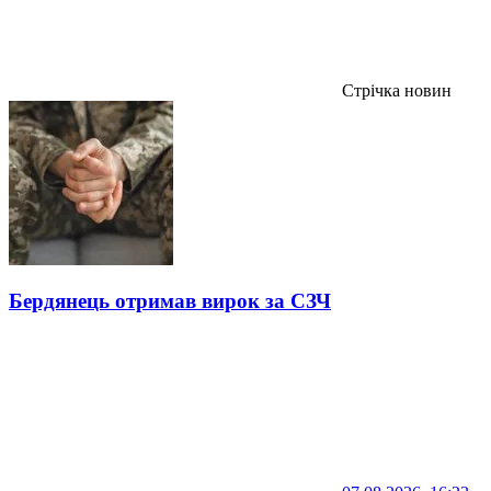
Стрічка новин
Бердянець отримав вирок за СЗЧ