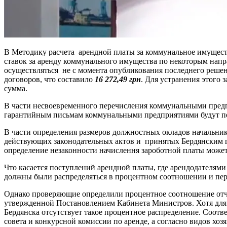
В Методику расчета арендной платы за коммунальное имуществ
ставок за аренду коммунального имущества по некоторым нап
осуществляться не с момента опубликования последнего решени
договоров, что составило
16 272,49
грн
. Для устранения этого
сумма.
В части несвоевременного перечисления коммунальными пред
гарантийным письмам коммунальными предприятиями будут пер
В части определения размеров должностных окладов начальника 
действующих законодательных актов и принятых Бердянским г
определение незаконности начислення зароботной платы может
Что касается поступлений арендной платы, где арендодателям
должны были распределяться в процентном соотношении и пер
Однако проверяющие определили процентное соотношение отчи
утвержденной Постановлением Кабинета Министров. Хотя для 
Бердянска отсутствует такое процентное распределение. Соот
совета и конкурсной комиссии по аренде, а согласно видов хоз