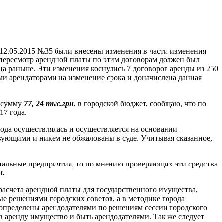
 12.05.2015 №35 были внесены изменения в части изменения
пересмотр арендной платы по этим договорам должен был
ца раньше. Эти изменения коснулись 7 договоров аренды из 250
ми арендаторами на изменение срока и доначислена данная
ю сумму
77, 24 тыс.грн.
в городской бюджет, сообщаю, что по
17 года.
года осуществлялась и осуществляется на основании
вующими и никем не обжалованы в суде. Учитывая сказанное,
нальные предприятия, то по мнению проверяющих эти средства
н
.
асчета арендной платы для государственного имущества,
 решениями городских советов, а в методике города
 определены арендодателями по решениям сессии городского
 в аренду имущество и быть арендодателями. Так же следует