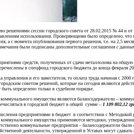
о решениями сессии городского совета от 28.02.2015 № 44 и от
равлениям использования. Проверяющими было определено, что 
я, а с момента опубликования первого решения, т.е. на 2,5 меся
 замечания были подписаны дополнительные соглашения с данны
приятиями средств, полученных от сдачи металлолома на общу
ечислены в спецфонд городского бюджета до конца февраля 20
управления и его заместителя, то оплата труда начиная с 2000 
ородским советом решений, которые на сегодня являются дейст
 быть определено только в судебном порядке.
и коммунального имущества являются балансодержатели – комму
ечисляться в городской бюджет в общей сумме –
1 109 802,12 гр
сления предприятиями в бюджет в соответствии с Методикой р
коммунального имущества применяются методики, утвержденные
ветственно коммунальные предприятия – балансодержатели были
яйственной деятельности, утвержденной в Уставах могут сдавать