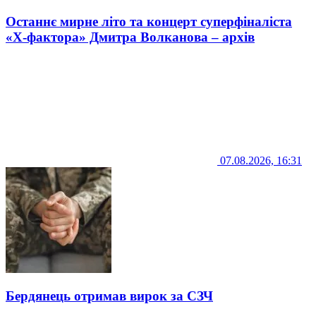
Останнє мирне літо та концерт суперфіналіста
«Х-фактора» Дмитра Волканова – архів
07.08.2026, 16:31
Бердянець отримав вирок за СЗЧ