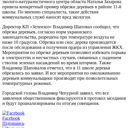
эколого-натуралистичного центра области Наталья Захарова
привела конкретный пример обрезки деревьев в районе 11-й
школы. По мнению специалиста, такие действия
коммунальных служб наносят вред экологии.
Директор КП «Зеленхоз» Владимир Шаповал сообщил, что
обрезка деревьев, согласно норм украинского
законодательства, разрешена при температуре воздуха не
ниже 10 градусов. Обрезка или снос дерева производится
после обследования и получения ордера из управления ЖКХ.
Мероприятия по обрезке деревьев позволяют избежать порыва
в электросетях и несчастных случаев, связанных с падением
стволов зеленых насаждений во время штормов. Также
Владимир Шаповалов отметил, что в 11 школе деревья
обрезались по заявке. И все мероприятия по омолаживанию
деревьев коммунальщики производят при позволительных
температурных режимах.
Городской голова Владимир Чепурной заявил, что все
заявления общественников фиксируются в протокол заседания
и будут проанализированы по итогам совещания.
Facebook
Підпишись