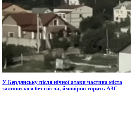
У Бердянську після нічної атаки частина міста
залишилася без світла, ймовірно горить АЗС