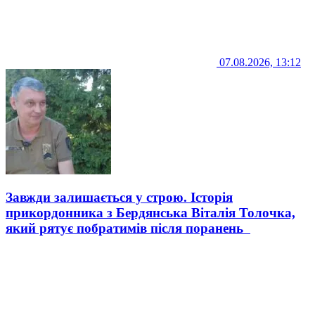
07.08.2026, 13:12
Завжди залишається у строю. Історія
прикордонника з Бердянська Віталія Толочка,
який рятує побратимів після поранень