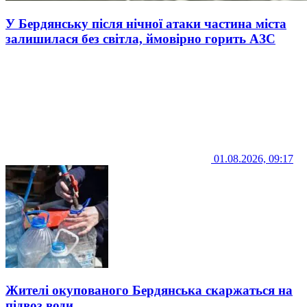
У Бердянську після нічної атаки частина міста
залишилася без світла, ймовірно горить АЗС
01.08.2026, 09:17
Жителі окупованого Бердянська скаржаться на
підвоз води