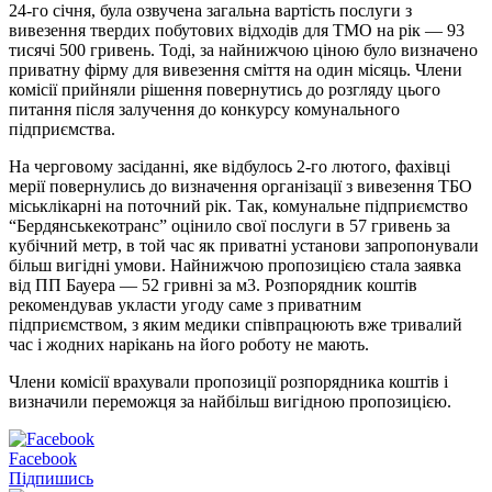
24-го січня, була озвучена загальна вартість послуги з
вивезення твердих побутових відходів для ТМО на рік — 93
тисячі 500 гривень. Тоді, за найнижчою ціною було визначено
приватну фірму для вивезення сміття на один місяць. Члени
комісії прийняли рішення повернутись до розгляду цього
питання після залучення до конкурсу комунального
підприємства.
На черговому засіданні, яке відбулось 2-го лютого, фахівці
мерії повернулись до визначення організації з вивезення ТБО
міськлікарні на поточний рік. Так, комунальне підприємство
“Бердянськекотранс” оцінило свої послуги в 57 гривень за
кубічний метр, в той час як приватні установи запропонували
більш вигідні умови. Найнижчою пропозицією стала заявка
від ПП Бауера — 52 гривні за м3. Розпорядник коштів
рекомендував укласти угоду саме з приватним
підприємством, з яким медики співпрацюють вже тривалий
час і жодних нарікань на його роботу не мають.
Члени комісії врахували пропозиції розпорядника коштів і
визначили переможця за найбільш вигідною пропозицією.
Facebook
Підпишись