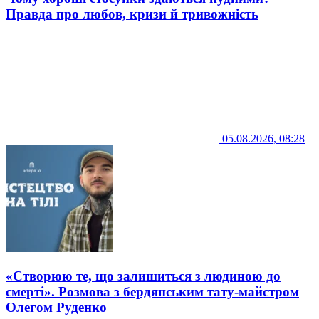
Правда про любов, кризи й тривожність
05.08.2026, 08:28
«Створюю те, що залишиться з людиною до
смерті». Розмова з бердянським тату-майстром
Олегом Руденко