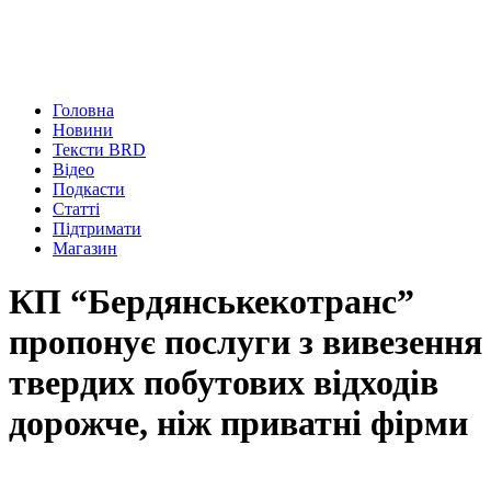
Головна
Новини
Тексти BRD
Відео
Подкасти
Статті
Підтримати
Магазин
КП “Бердянськекотранс”
пропонує послуги з вивезення
твердих побутових відходів
дорожче, ніж приватні фірми