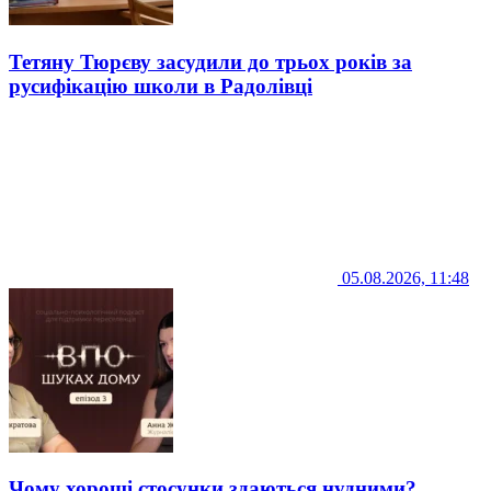
Тетяну Тюрєву засудили до трьох років за
русифікацію школи в Радолівці
05.08.2026, 11:48
Чому хороші стосунки здаються нудними?