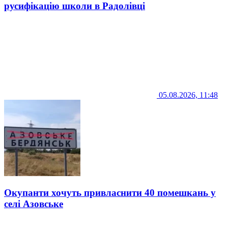
русифікацію школи в Радолівці
05.08.2026, 11:48
Окупанти хочуть привласнити 40 помешкань у
селі Азовське