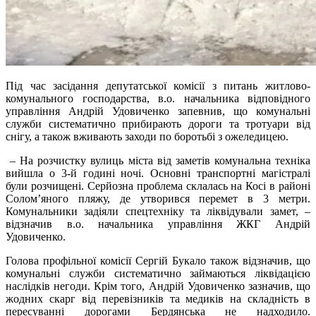
Під час засідання депутатської комісії з питань житлово-
комунального господарства, в.о. начальника відповідного
управління Андрій Удовиченко запевнив, що комунальні
служби систематично прибирають дороги та тротуари від
снігу, а також вживають заходи по боротьбі з ожеледицею.
– На розчистку вулиць міста від заметів комунальна техніка
вийшла о 3-й годині ночі. Основні транспортні магістралі
були розчищені. Серйозна проблема склалась на Косі в районі
Солом’яного пляжу, де утворився перемет в 3 метри.
Комунальники задіяли спецтехніку та ліквідували замет, –
відзначив в.о. начальника управління ЖКГ Андрій
Удовиченко.
Голова профільної комісії Сергій Букало також відзначив, що
комунальні служби систематично займаються ліквідацією
наслідків негоди. Крім того, Андрій Удовиченко зазначив, що
жодних скарг від перевізників та медиків на складність в
пересуванні дорогами Бердянська не надходило.