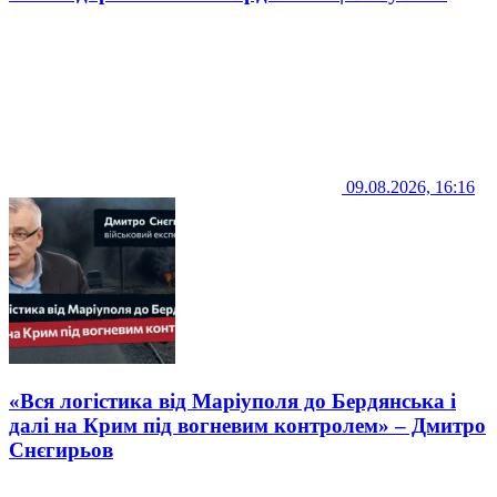
09.08.2026, 16:16
«Вся логістика від Маріуполя до Бердянська і
далі на Крим під вогневим контролем» – Дмитро
Снєгирьов