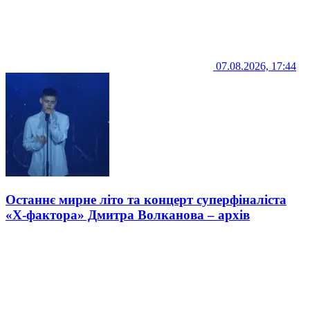
07.08.2026, 17:44
Останнє мирне літо та концерт суперфіналіста
«Х-фактора» Дмитра Волканова – архів