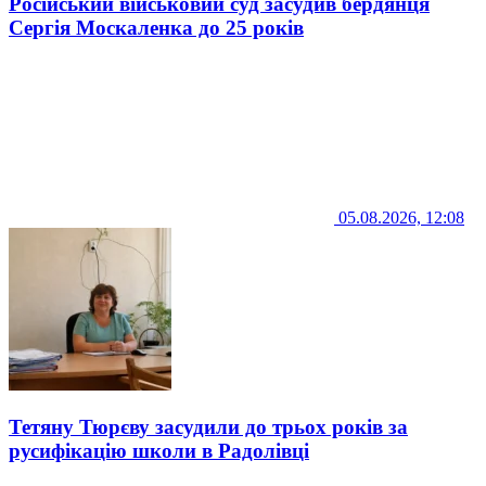
Російський військовий суд засудив бердянця
Сергія Москаленка до 25 років
05.08.2026, 12:08
Тетяну Тюрєву засудили до трьох років за
русифікацію школи в Радолівці