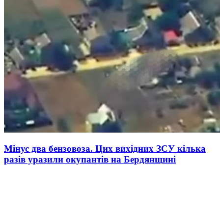
Мінус два бензовоза. Цих вихідних ЗСУ кілька
разів уразили окупантів на Бердянщині