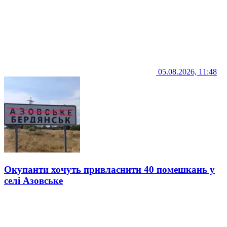
05.08.2026, 11:48
Окупанти хочуть привласнити 40 помешкань у
селі Азовське