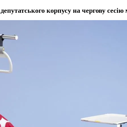
депутатського корпусу на чергову сесію 