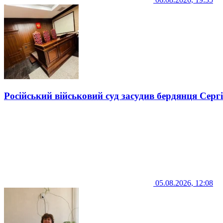
Російський військовий суд засудив бердянця Серг
05.08.2026, 12:08