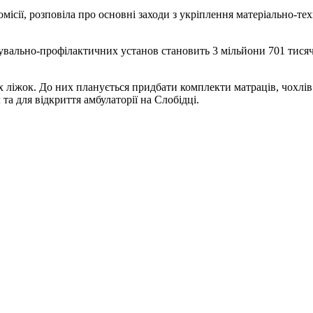
омісії, розповіла про основні заходи з укріплення матеріально-
кувально-профілактичних установ становить 3 мільйони 701 тисячу
ліжок. До них планується придбати комплекти матраців, чохлів т
та для відкриття амбулаторії на Слобідці.