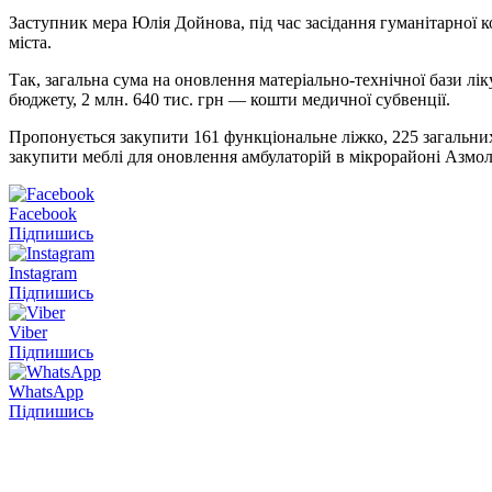
Заступник мера Юлія Дойнова, під час засідання гуманітарної к
міста.
Так, загальна сума на оновлення матеріально-технічної бази лі
бюджету, 2 млн. 640 тис. грн — кошти медичної субвенції.
Пропонується закупити 161 функціональне ліжко, 225 загальних 
закупити меблі для оновлення амбулаторій в мікрорайоні Азмол 
Facebook
Підпишись
Instagram
Підпишись
Viber
Підпишись
WhatsApp
Підпишись