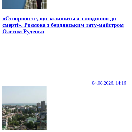
«Створюю те, що залишиться з людиною до
смерті». Розмова з бердянським тату-майстром
Олегом Руденко
04.08.2026, 14:16