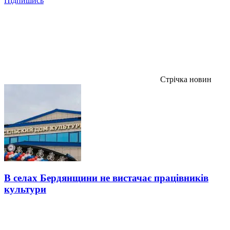
Підпишись
Стрічка новин
В селах Бердянщини не вистачає працівників
культури