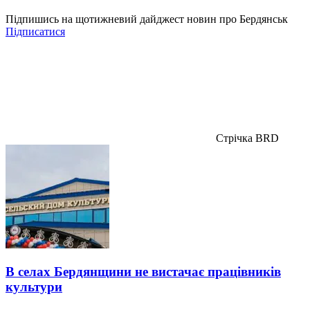
Підпишись на щотижневий дайджест новин про Бердянськ
Підписатися
Стрічка BRD
В селах Бердянщини не вистачає працівників
культури