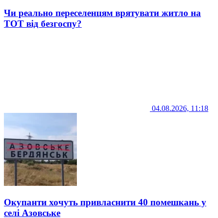
Чи реально переселенцям врятувати житло на
ТОТ від безгоспу?
04.08.2026, 11:18
Окупанти хочуть привласнити 40 помешкань у
селі Азовське