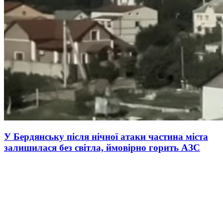
У Бердянську після нічної атаки частина міста
залишилася без світла, ймовірно горить АЗС