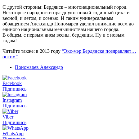
С другой стороны: Бердянск – многонациональный город.
Некоторые народности празднуют новый годичный цикл и
весной, и летом, и осенью. И таким универсальным
обращением Александр Пономарев уделил внимание всем до
единого национальным меньшинствам нашего города.
В общем, с первым днем весны, бердянцы. Ну и с новым
годом!
Читайте также: в 2013 году
“Экс-мэр Бердянска поздравляет…
оптом”
Пономарев Александр
Facebook
Підпишись
Instagram
Підпишись
Viber
Підпишись
WhatsApp