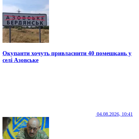
Окупанти хочуть привласнити 40 помешкань у
селі Азовське
04.08.2026, 10:41