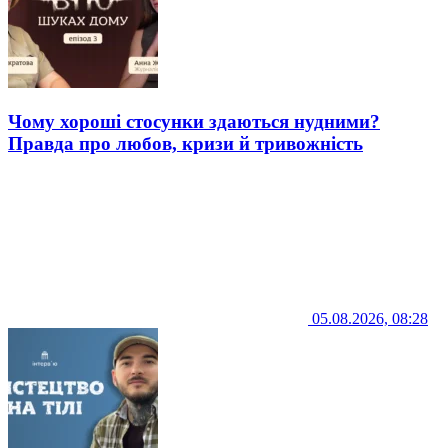
Чому хороші стосунки здаються нудними?
Правда про любов, кризи й тривожність
05.08.2026, 08:28