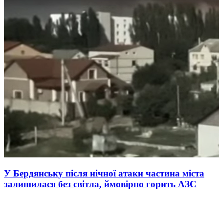
У Бердянську після нічної атаки частина міста
залишилася без світла, ймовірно горить АЗС