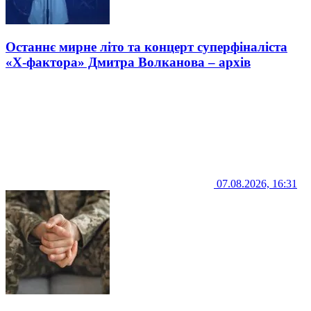
Останнє мирне літо та концерт суперфіналіста
«Х-фактора» Дмитра Волканова – архів
07.08.2026, 16:31