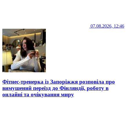
07.08.2026, 12:46
Фітнес-тренерка із Запоріжжя розповіла про
вимушений переїзд до Фінляндії, роботу в
онлайні та очікування миру