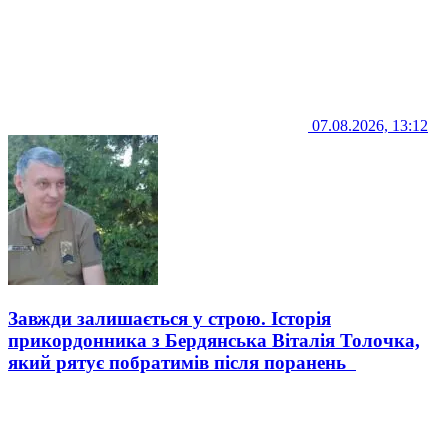
07.08.2026, 13:12
Завжди залишається у строю. Історія
прикордонника з Бердянська Віталія Толочка,
який рятує побратимів після поранень