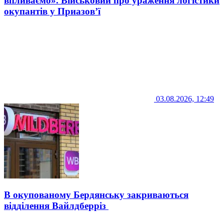
впливаємо». Військовий про ураження логістики
окупантів у Приазов’ї
03.08.2026, 12:49
В окупованому Бердянську закриваються
відділення Вайлдберріз