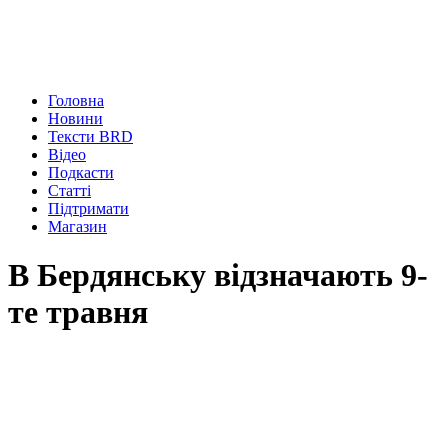
Головна
Новини
Тексти BRD
Відео
Подкасти
Статті
Підтримати
Магазин
В Бердянську відзначають 9-
те травня