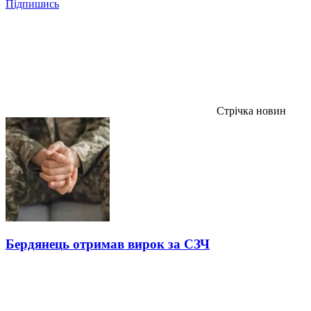
Підпишись
Стрічка новин
Бердянець отримав вирок за СЗЧ