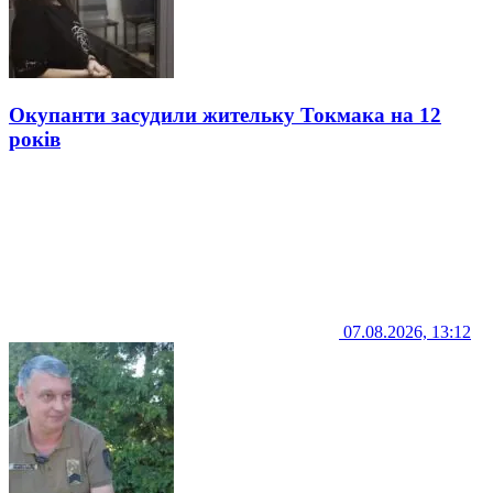
Окупанти засудили жительку Токмака на 12
років
07.08.2026, 13:12