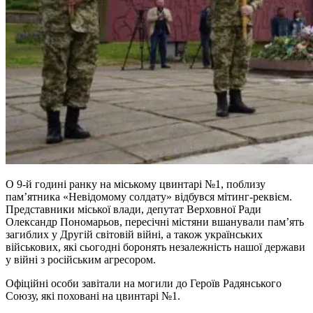
О 9-й годині ранку на міському цвинтарі №1, поблизу
пам’ятника «Невідомому солдату» відбувся мітинг-реквієм.
Представники міської влади, депутат Верховної Ради
Олександр Пономарьов, пересічні містяни вшанували пам’ять
загиблих у Другій світовій війні, а також українських
військових, які сьогодні боронять незалежність нашої держави
у війні з російським агресором.
Офіційні особи завітали на могили до Героїв Радянського
Союзу, які поховані на цвинтарі №1.