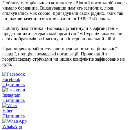
Поблизу меморіального комплексу «Вічний вогонь» зібралось
чимало бердянців. Вшанувавши пам’ять загиблих, люди
спілкувались між собою, пригадували своїх рідних, яких так
чи інакше зачепило воєнне лихоліття 1939-1945 років.
Поблизу пам’ятника «Воїнам, що загинули в Афганстані»
представники ветеранської організації «Шураві» вшанували
своїх побратимів, які загинули в інтернаціональній війні.
Правопорядок забезпечували представники національної
гвардії, поліція, громадські організації. Провокацій з
георгіївському стрічками чи інших конфліктів зафіксовано не
було.
Facebook
Підпишись
Instagram
Підпишись
Viber
Підпишись
WhatsApp