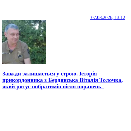
07.08.2026, 13:12
Завжди залишається у строю. Історія
прикордонника з Бердянська Віталія Толочка,
який рятує побратимів після поранень