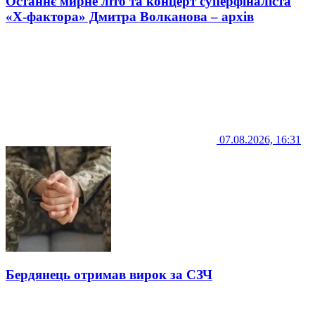
Останнє мирне літо та концерт суперфіналіста
«Х-фактора» Дмитра Волканова – архів
07.08.2026, 16:31
Бердянець отримав вирок за СЗЧ