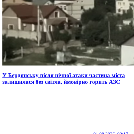
У Бердянську після нічної атаки частина міста
залишилася без світла, ймовірно горить АЗС