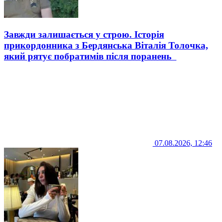
Завжди залишається у строю. Історія
прикордонника з Бердянська Віталія Толочка,
який рятує побратимів після поранень
07.08.2026, 12:46