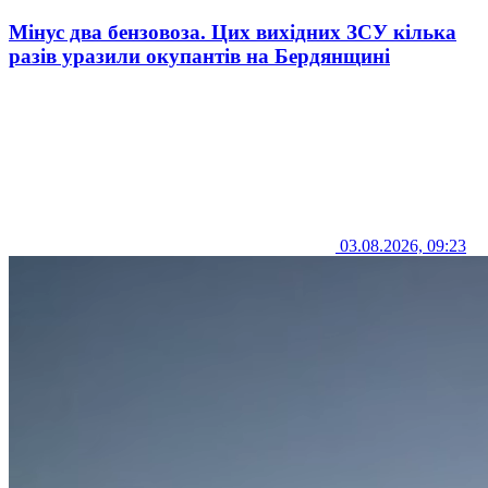
Мінус два бензовоза. Цих вихідних ЗСУ кілька
разів уразили окупантів на Бердянщині
03.08.2026, 09:23