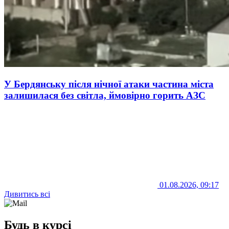
У Бердянську після нічної атаки частина міста
залишилася без світла, ймовірно горить АЗС
01.08.2026, 09:17
Дивитись всі
Будь в курсі