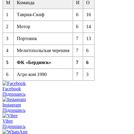
М
Команда
И
О
1
Таврия-Скиф
6
16
2
Мотор
6
14
3
Портовик
7
13
4
Мелитопольская черешня
7
6
5
ФК «Бердянск»
7
6
6
Агро ком 1990
7
3
Facebook
Підпишись
Instagram
Підпишись
Viber
Підпишись