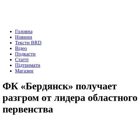
Головна
Новини
Тексти BRD
Відео
Подкасти
Статті
Підтримати
Магазин
ФК «Бердянск» получает
разгром от лидера областного
первенства