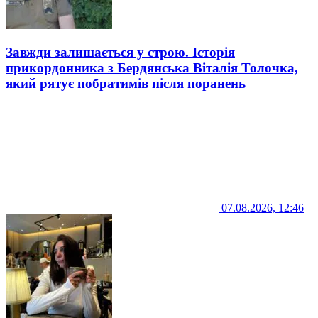
Завжди залишається у строю. Історія
прикордонника з Бердянська Віталія Толочка,
який рятує побратимів після поранень
07.08.2026, 12:46