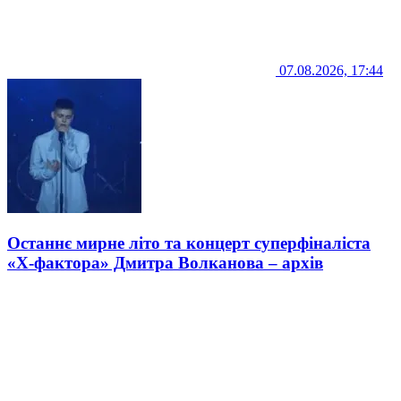
07.08.2026, 17:44
Останнє мирне літо та концерт суперфіналіста
«Х-фактора» Дмитра Волканова – архів