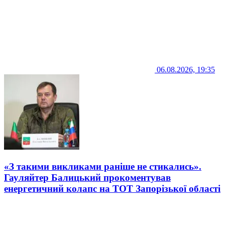
06.08.2026, 19:35
«З такими викликами раніше не стикались».
Гауляйтер Балицький прокоментував
енергетичний колапс на ТОТ Запорізької області