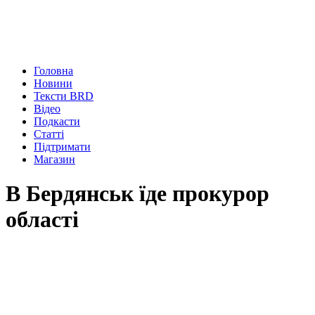
Головна
Новини
Тексти BRD
Відео
Подкасти
Статті
Підтримати
Магазин
В Бердянськ їде прокурор
області