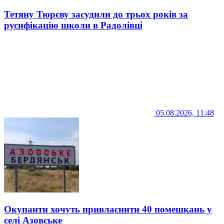
Тетяну Тюрєву засудили до трьох років за
русифікацію школи в Радолівці
05.08.2026, 11:48
Окупанти хочуть привласнити 40 помешкань у
селі Азовське