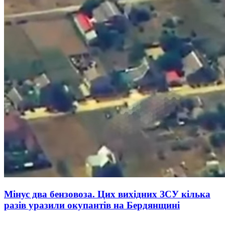
Мінус два бензовоза. Цих вихідних ЗСУ кілька
разів уразили окупантів на Бердянщині