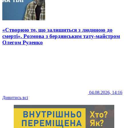
«Створюю те, що залишиться з людиною до
смерті». Розмова з бердянським тату-майстром
Олегом Руденко
04.08.2026, 14:16
Дивитись всі