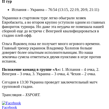
II тур
Испания – Украина – 76:54 (13:15, 22:19, 20:9, 21:11)
Украинки в стартовом туре легко обыграли хозяек
Евробаскета, а во втором крупно уступили одним из главных
фавориток турнира. Но даже эта неудача не помешала нашей
сборной еще до встречи с Венгрией квалифицироваться в
стадию плей-офф.
Ольга Яцковец пока не получает много игрового времени.
Главный тренер украинок Владимир Холопов больше
доверяет более опытным исполнительницам. Но наша
землячка сумела отметиться двумя пунктами в игре против
испанок.
Положение команд в группе «А»:
1. Испания – 4 очка, 2.
Венгрия – 3 очка, 3. Украина – 3 очка, 4. Чехия – 2 очка.
Сегодня в 13:30 Украина проведет заключительный матч
групповой стадии.
Трансляция –
XSPORT
.
Facebook