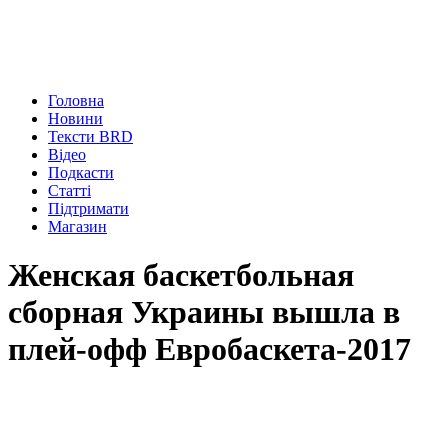
Головна
Новини
Тексти BRD
Відео
Подкасти
Статті
Підтримати
Магазин
Женская баскетбольная
сборная Украины вышла в
плей-офф Евробаскета-2017