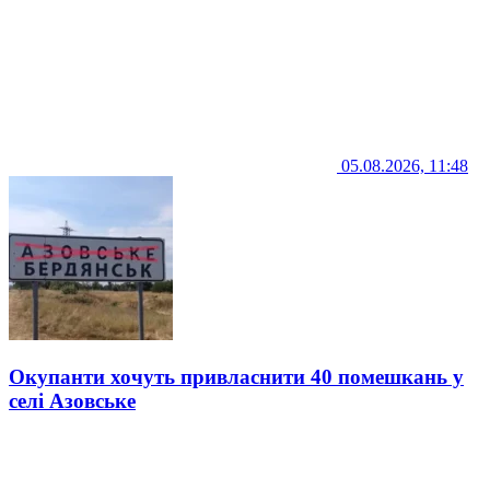
05.08.2026, 11:48
Окупанти хочуть привласнити 40 помешкань у
селі Азовське