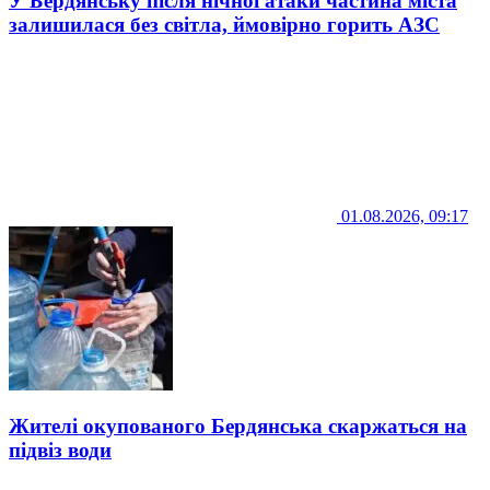
У Бердянську після нічної атаки частина міста
залишилася без світла, ймовірно горить АЗС
01.08.2026, 09:17
Жителі окупованого Бердянська скаржаться на
підвіз води