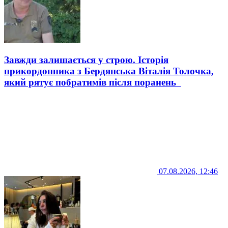
Завжди залишається у строю. Історія
прикордонника з Бердянська Віталія Толочка,
який рятує побратимів після поранень
07.08.2026, 12:46