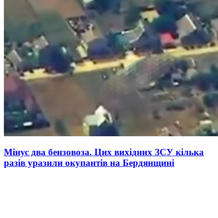
Мінус два бензовоза. Цих вихідних ЗСУ кілька
разів уразили окупантів на Бердянщині