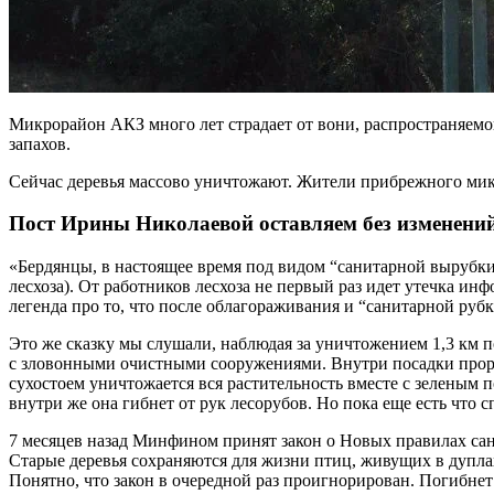
Микрорайон АКЗ много лет страдает от вони, распространяемо
запахов.
Сейчас деревья массово уничтожают. Жители прибрежного мик
Пост Ирины Николаевой оставляем без изменений
«Бердянцы, в настоящее время под видом “санитарной вырубки
лесхоза). От работников лесхоза не первый раз идет утечка и
легенда про то, что после облагораживания и “санитарной рубк
Это же сказку мы слушали, наблюдая за уничтожением 1,3 км 
с зловонными очистными сооружениями. Внутри посадки прору
сухостоем уничтожается вся растительность вместе с зеленым
внутри же она гибнет от рук лесорубов. Но пока еще есть что с
7 месяцев назад Минфином принят закон о Новых правилах сан
Старые деревья сохраняются для жизни птиц, живущих в дупла
Понятно, что закон в очередной раз проигнорирован. Погибнет 