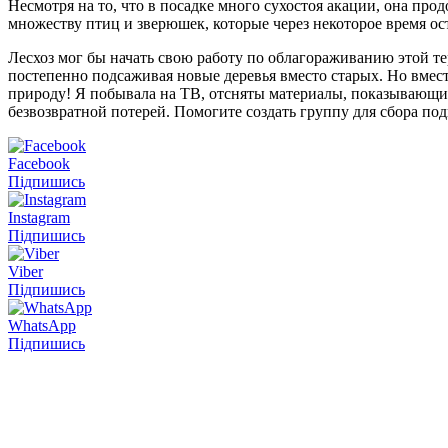
Несмотря на то, что в посадке много сухостоя акации, она п
множеству птиц и зверюшек, которые через некоторое время о
Лесхоз мог бы начать свою работу по облагораживанию этой т
постепенно подсаживая новые деревья вместо старых. Но вмест
природу! Я побывала на ТВ, отсняты материалы, показывающие 
безвозвратной потерей. Помогите создать группу для сбора по
Facebook
Підпишись
Instagram
Підпишись
Viber
Підпишись
WhatsApp
Підпишись