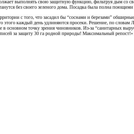
родолжает выполнять свою защитную функцию, фильтруя дым со с
станутся без своего зеленого дома. Посадка была полна поющим
ерритории с того, что засадил бы “соснами и березами” обшир
о этого каждый день удлиняются просеки. Решение, по словам Ле
в основном точку зрения чиновников. Из-за “санитарных вырубо
дписей за защиту 30 га родной природы! Максимальный репост!»