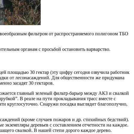
я своеобразным фильтром от распространяемого полигоном ТБО
тельным органам с просьбой остановить варварство.
ей площадью 30 гектар (эту цифру сегодня озвучила работник
осадки от лесонасаждений. Для общественности же придумана
менно засадят 30 гектаров.
тожается главный зеленый фильтр-барьер между АКЗ и свалкой
бкой”. В реале на пути прокладывания трасс вместе с
очти круглосуточно. Снаружи посадка выглядит благополучно,
саждений (кроме случаев пожаров и др. стихийных бедствий).
е экземпляры деревьев с составлением отчетности на каждое.
шащего свалкой. В нашей степи дорого каждое дерево.