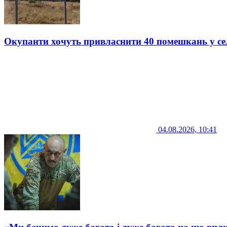
Окупанти хочуть привласнити 40 помешкань у се
04.08.2026, 10:41