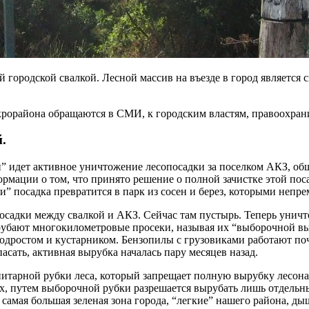
й городской свалкой. Лесной массив на въезде в город являетс
рорайона обращаются в СМИ, к городским властям, правоохрани
.
” идет активное уничтожение лесопосадки за поселком АКЗ, общ
нформации о том, что принято решение о полной зачистке этой п
и” посадка превратится в парк из сосен и берез, которыми непре
посадки между свалкой и АКЗ. Сейчас там пустырь. Теперь унич
бают многокилометровые просеки, называя их “выборочной выру
 подростом и кустарником. Бензопилы с грузовиками работают п
пасать, активная вырубка началась пару месяцев назад.
итарной рубки леса, который запрещает полную вырубку лесона
х, путем выборочной рубки разрешается вырубать лишь отдельны
самая большая зеленая зона города, “легкие” нашего района, ды