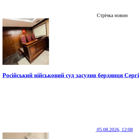
Стрічка новин
Російський військовий суд засудив бердянця Серг
05.08.2026, 12:08