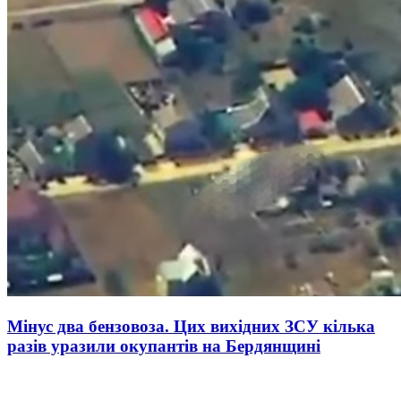
Мінус два бензовоза. Цих вихідних ЗСУ кілька
разів уразили окупантів на Бердянщині