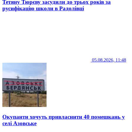
Тетяну Тюрєву засудили до трьох років за
русифікацію школи в Радолівці
05.08.2026, 11:48
Окупанти хочуть привласнити 40 помешкань у
селі Азовське