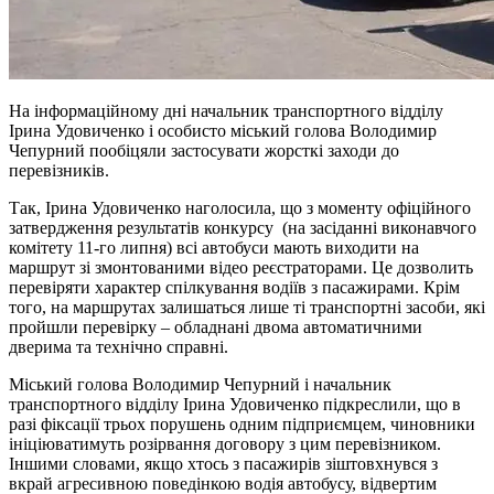
На інформаційному дні начальник транспортного відділу
Ірина Удовиченко і особисто міський голова Володимир
Чепурний пообіцяли застосувати жорсткі заходи до
перевізників.
Так, Ірина Удовиченко наголосила, що з моменту офіційного
затвердження результатів конкурсу (на засіданні виконавчого
комітету 11-го липня) всі автобуси мають виходити на
маршрут зі змонтованими відео реєстраторами. Це дозволить
перевіряти характер спілкування водіїв з пасажирами. Крім
того, на маршрутах залишаться лише ті транспортні засоби, які
пройшли перевірку – обладнані двома автоматичними
дверима та технічно справні.
Міський голова Володимир Чепурний і начальник
транспортного відділу Ірина Удовиченко підкреслили, що в
разі фіксації трьох порушень одним підприємцем, чиновники
ініціюватимуть розірвання договору з цим перевізником.
Іншими словами, якщо хтось з пасажирів зіштовхнувся з
вкрай агресивною поведінкою водія автобусу, відвертим