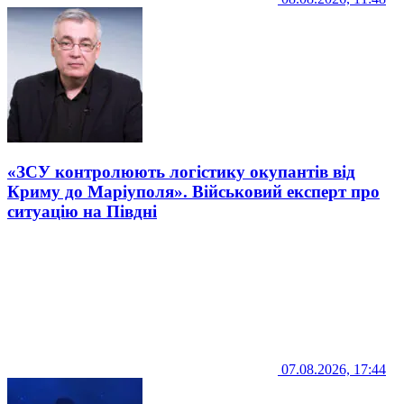
«ЗСУ контролюють логістику окупантів від
Криму до Маріуполя». Військовий експерт про
ситуацію на Півдні
07.08.2026, 17:44