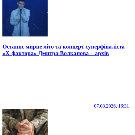
Останнє мирне літо та концерт суперфіналіста
«Х-фактора» Дмитра Волканова – архів
07.08.2026, 16:31